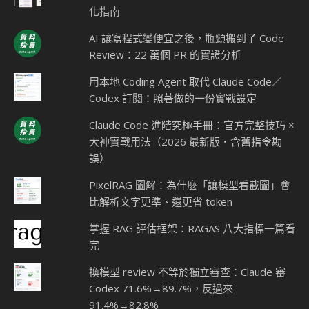
化指南
AI 讓寫程式變便宜之後，瓶頸搬到了 Code
Review：22 萬個 PR 的實證分析
用本地 Coding Agent 取代 Claude Code／
Codex 訂閱：照著做的一份實戰設定
Claude Code 進階究極手冊：官方完整技巧 ×
大神實戰用法（2026 最新版・含舊指令勘
誤）
PixelRAG 圖解：為什麼「讓模型看截圖」會
比解析文字更準、還更省 token
掌握 RAG 評估框架：RAGAS 八大指標一篇看
完
換模型 review 不等於獨立審查：Claude 審
Codex 71.6%→89.7%，反過來
91.4%→82.8%