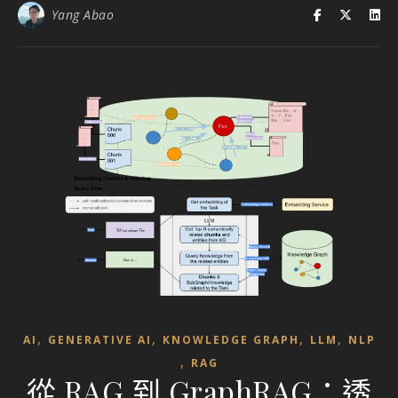
Yang Abao
,
,
,
,
AI
GENERATIVE AI
KNOWLEDGE GRAPH
LLM
NLP
,
RAG
從 RAG 到 GraphRAG：透