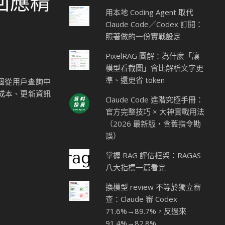
強回應精
用本地 Coding Agent 取代
Claude Code／Codex 訂閱：
照著做的一份實戰設定
PixelRAG 圖解：為什麼「讓
模型看截圖」會比解析文字更
準、還更省 token
了一個從用戶查詢中
成本、更新資訊
Claude Code 進階究極手冊：
官方完整技巧 × 大神實戰用法
（2026 最新版・含舊指令勘
誤）
掌握 RAG 評估框架：RAGAS
八大指標一篇看完
換模型 review 不等於獨立審
查：Claude 審 Codex
71.6%→89.7%，反過來
91.4%→82.8%