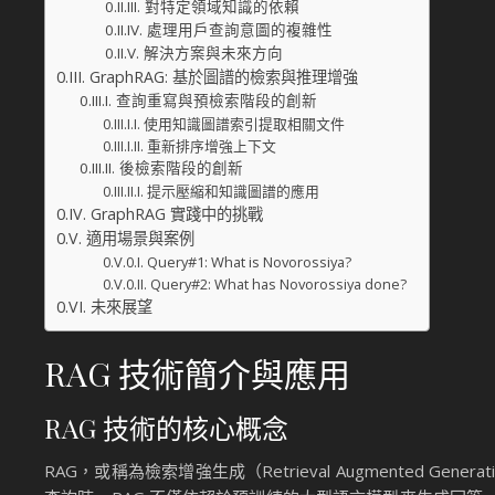
對特定領域知識的依賴
處理用戶查詢意圖的複雜性
解決方案與未來方向
GraphRAG: 基於圖譜的檢索與推理增強
查詢重寫與預檢索階段的創新
使用知識圖譜索引提取相關文件
重新排序增強上下文
後檢索階段的創新
提示壓縮和知識圖譜的應用
GraphRAG 實踐中的挑戰
適用場景與案例
Query#1: What is Novorossiya?
Query#2: What has Novorossiya done?
未來展望
RAG 技術簡介與應用
RAG 技術的核心概念
RAG，或稱為檢索增強生成（Retrieval Augmented