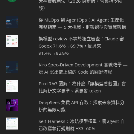
大神實戰用法（2026 最新版・含舊指令勘
誤）
從 MLOps 到 AgentOps：AI Agent 生產化
完整指南 — 5 大挑戰、框架選型與實戰架構
換模型 review 不等於獨立審查：Claude 審
Codex 71.6%→89.7%，反過來
91.4%→82.8%
Kiro Spec-Driven Development 實戰教學 —
讓 AI 寫出能上線的 Code 的關鍵流程
PixelRAG 圖解：為什麼「讓模型看截圖」會
比解析文字更準、還更省 token
DeepSeek 免費 API 存取：探索未來資料分
析的無限可能
Self-Harness：凍結模型權重，讓 agent 自
己改寫執行規則就 +33–60%