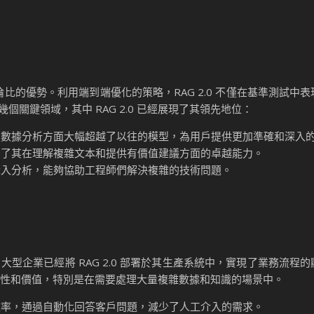
無與倫比的優勢。利用端到端優化的策略，RAG 2.0 不僅在基準測試中
關鍵領域，其中 RAG 2.0 已經展現了其領先地位：
問答和數據分析方面大幅超越了以往的模型，為用戶提供更加準確和深入
展現出了其在理解複雜文本和提供有價值建議方面的卓越能力。
檔的深入分析，能夠協助工程師們解決複雜的技術問題。
 500 大型企業已經將 RAG 2.0 部署於其生產系統中，實現了業務流
的可行性和價值，特別是在需要處理大量複雜數據和知識的場景中。
量和效率，通過自動化回答客戶問題，減少了人工介入的需求。