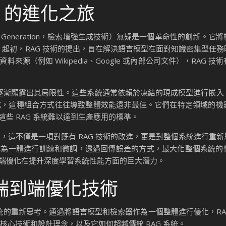
.0 的進化之旅
nted Generation，檢索增強生成技術）無疑是一個革命性的創新。
力。起初，RAG 技術的提出，旨在解決語言模型在面對知識密集型任
（例如 Wikipedia、Google 或內部公司文件），RAG 技
統逐漸顯露出其局限性。這些系統通常依賴於凍結的現成模型進行嵌入
成，這種組合方式往往導致整體效能遠非最佳。它們在特定領域的機
些 RAG 系統難以達到生產應用的標準。
 RAG 2.0，這不僅是一項對既有 RAG 技術的改進，更是對整個系統進行
索器作為一體進行訓練和微調，透過回傳誤差的方式，最大化整個系統
端優化在提升深度學習系統性能方面的巨大潛力。
性的端到端優化技術
個系統的重新思考。通過將語言模型和檢索器作為一個整體進行優化，RAG 
的核心技術和設計理念，以及它如何超越傳統 RAG 系統。