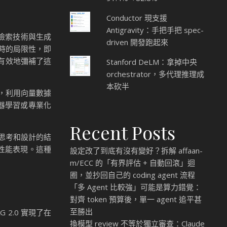
Conductor 現支援
Antigravity：手把手把 spec-
它將檢索技術與生成
driven 開發跑起來
務時的局限性，即
術有效地彌補了這
Stanford DeLM：拿掉中央
orchestrator，多代理推理成
本砍半
，利用向量數據
器學習或專業化
Recent Posts
重新思考和設計的結
的性能表現。這種
設定改了到底有沒有變好？拆解 affaan-
m/ECC 的「有界評估 + 自動回滾」迴
圈，並抄回自己的 coding agent 流程
「多 Agent 比較強」可能是算力錯覺：
對齊 token 預算後，單一 agent 追平甚
至勝出
2.0 實現了在
換模型 review 不等於獨立審查：Claude