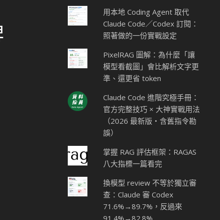
用本地 Coding Agent 取代
Claude Code／Codex 訂閱：
碑
照著做的一份實戰設定
PixelRAG 圖解：為什麼「讓
模型看截圖」會比解析文字更
準、還更省 token
Claude Code 進階究極手冊：
官方完整技巧 × 大神實戰用法
（2026 最新版・含舊指令勘
誤）
掌握 RAG 評估框架：RAGAS
八大指標一篇看完
換模型 review 不等於獨立審
查：Claude 審 Codex
71.6%→89.7%，反過來
91.4%→82.8%