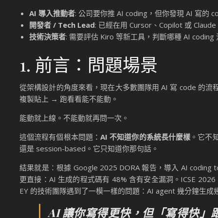
AI 導入推動者
: 公司要你推 AI coding，但你發現 AI 
開發者 / Tech Lead
: 已經在用 Cursor、Copilot 或 
技術決策者
: 需要評估 Kiro 等新工具，判斷哪種 AI codi
1. 前言：問題場景
從架構設計的角度來看，現在大多數團隊用 AI 寫 code 的流程是這
複製貼上 → 跑看看能不能動。
能動就上線。不能動就再問一次。
這個流程有個根本問題：
AI 不知道你的系統長什麼樣
。它不知
還是 session-based。它只知道你那句話。
結果就是：根據 Google 2025 DORA 報告，導入 AI cod
更直接：AI 生成的程式碼有 48% 含有安全漏洞。ICSE 
EY 的技術團隊遇到了一模一樣的問題：AI agent 幾分鐘生
AI 讓你寫得更快，但「寫得快