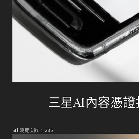
三星AI內容憑
瀏覽次數:
1,285