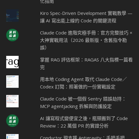
化指南
Kiro Spec-Driven Development 實戰教學 —
讓 AI 寫出能上線的 Code 的關鍵流程
Claude Code 進階究極手冊：官方完整技巧 ×
大神實戰用法（2026 最新版・含舊指令勘
誤）
掌握 RAG 評估框架：RAGAS 八大指標一篇看
完
用本地 Coding Agent 取代 Claude Code／
Codex 訂閱：照著做的一份實戰設定
Claude Code 被一個假 Sentry 錯誤劫持：
MCP agentjacking 拆解與防護設定
AI 讓寫程式變便宜之後，瓶頸搬到了 Code
Review：22 萬個 PR 的實證分析
Conductor 現支援 Antigravity：手把手把