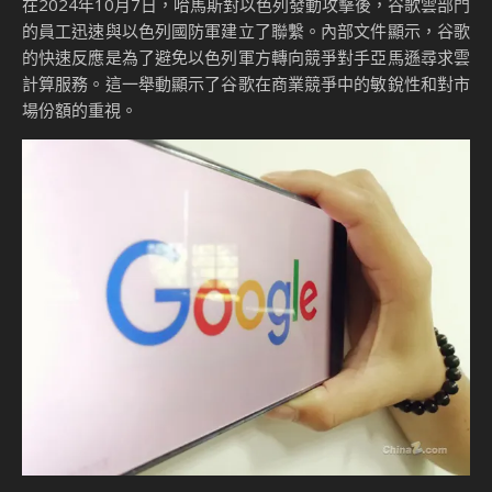
在2024年10月7日，哈馬斯對以色列發動攻擊後，谷歌雲部門
的員工迅速與以色列國防軍建立了聯繫。內部文件顯示，谷歌
的快速反應是為了避免以色列軍方轉向競爭對手亞馬遜尋求雲
計算服務。這一舉動顯示了谷歌在商業競爭中的敏銳性和對市
場份額的重視。