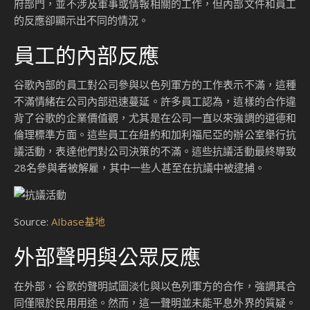
府部門，並不涉及軍事或情報相關的工作，但內部文件和員工
的反應卻顯示出不同的情況。
員工的內部反應
谷歌內部的員工對公司參與以色列軍方的工作表示不滿，這種
不滿情緒在公司內部迅速蔓延。許多員工認為，這樣的合作違
背了谷歌的企業價值觀，尤其是在公司一直以來強調的道德和
倫理標準方面。這些員工在紐約和加利福尼亞的辦公室舉行抗
議活動，表達他們對公司決策的不滿。這些抗議活動最終導致
28名參與者被解雇，其中一些人甚至在抗議中被逮捕。
Source:
AIbase基地
外部聲明與公眾反應
在外部，谷歌的聲明試圖淡化與以色列軍方的合作，強調其合
同僅限於民用用途。然而，這一聲明並未能平息外界的質疑。