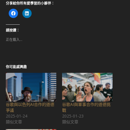
分享給你所有愛學習的小夥伴：
按
分
一
享
下
到
以
LinkedIn(在
分
新
享
視
請按讚：
至
窗
Facebook(在
中
正在載入...
新
開
視
啟)
窗
中
開
啟)
你可能感興趣
谷歌與以色列AI合作的道德
谷歌AI與軍事合作的道德挑
爭議
戰
2025-01-24
2025-01-23
類似文章
類似文章