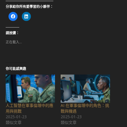
分享給你所有愛學習的小夥伴：
按
分
一
享
下
到
以
LinkedIn(在
分
新
享
視
請按讚：
至
窗
Facebook(在
中
正在載入...
新
開
視
啟)
窗
中
開
啟)
你可能感興趣
人工智慧在軍事倫理中的應
AI 在軍事倫理中的角色：挑
用與挑戰
戰與機遇
2025-01-23
2025-01-23
類似文章
類似文章