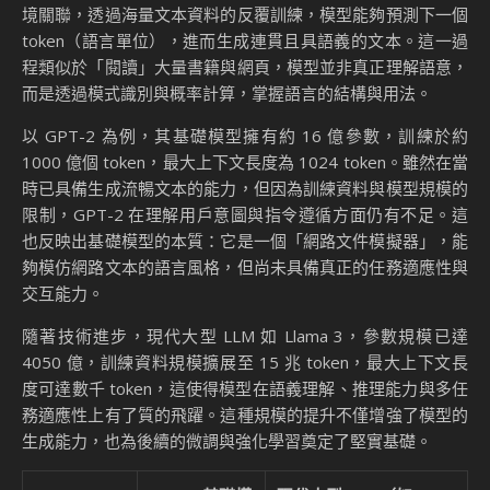
境關聯，透過海量文本資料的反覆訓練，模型能夠預測下一個
token（語言單位），進而生成連貫且具語義的文本。這一過
程類似於「閱讀」大量書籍與網頁，模型並非真正理解語意，
而是透過模式識別與概率計算，掌握語言的結構與用法。
以 GPT-2 為例，其基礎模型擁有約 16 億參數，訓練於約
1000 億個 token，最大上下文長度為 1024 token。雖然在當
時已具備生成流暢文本的能力，但因為訓練資料與模型規模的
限制，GPT-2 在理解用戶意圖與指令遵循方面仍有不足。這
也反映出基礎模型的本質：它是一個「網路文件模擬器」，能
夠模仿網路文本的語言風格，但尚未具備真正的任務適應性與
交互能力。
隨著技術進步，現代大型 LLM 如 Llama 3，參數規模已達
4050 億，訓練資料規模擴展至 15 兆 token，最大上下文長
度可達數千 token，這使得模型在語義理解、推理能力與多任
務適應性上有了質的飛躍。這種規模的提升不僅增強了模型的
生成能力，也為後續的微調與強化學習奠定了堅實基礎。