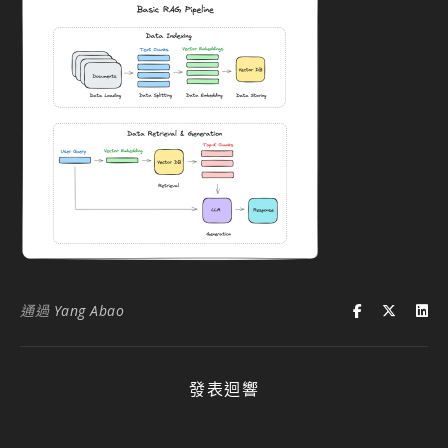
通過
Yang Abao
發表迴響