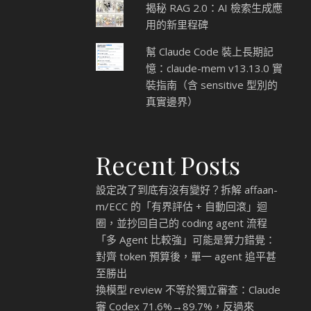
揭秘 RAG 2.0：AI 檢索生成應
用的新里程碑
幫 Claude Code 裝上長期記
憶：claude-mem v13.13.0 實
裝指南（含 sensitive 型別的
真實邊界）
Recent Posts
設定改了到底有沒有變好？拆解 affaan-
m/ECC 的「有界評估 + 自動回滾」迴
圈，並抄回自己的 coding agent 流程
「多 Agent 比較強」可能是算力錯覺：
對齊 token 預算後，單一 agent 追平甚
至勝出
換模型 review 不等於獨立審查：Claude
審 Codex 71.6%→89.7%，反過來