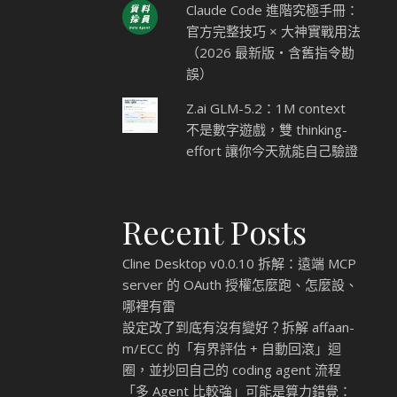
Claude Code 進階究極手冊：
官方完整技巧 × 大神實戰用法
（2026 最新版・含舊指令勘
誤）
Z.ai GLM-5.2：1M context
不是數字遊戲，雙 thinking-
effort 讓你今天就能自己驗證
Recent Posts
Cline Desktop v0.0.10 拆解：遠端 MCP
server 的 OAuth 授權怎麼跑、怎麼設、
哪裡有雷
設定改了到底有沒有變好？拆解 affaan-
m/ECC 的「有界評估 + 自動回滾」迴
圈，並抄回自己的 coding agent 流程
「多 Agent 比較強」可能是算力錯覺：