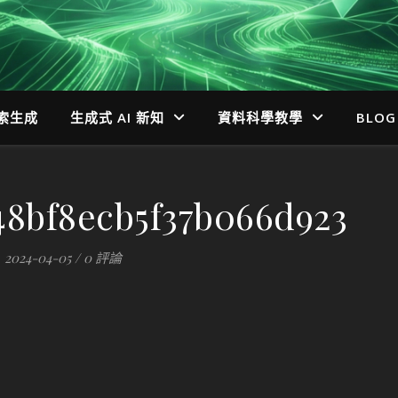
檢索生成
生成式 AI 新知
資料科學教學
BLOG
48bf8ecb5f37b066d923
2024-04-05
/
0 評論