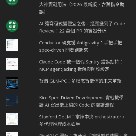
大神實戰用法（2026 最新版・含舊指令勘
誤）
AI 讓寫程式變便宜之後，瓶頸搬到了 Code
Review：22 萬個 PR 的實證分析
Conductor 現支援 Antigravity：手把手把
spec-driven 開發跑起來
Claude Code 被一個假 Sentry 錯誤劫持：
MCP agentjacking 拆解與防護設定
智谱 GLM-PC：多模态智能体的未来革新
Kiro Spec-Driven Development 實戰教學 —
讓 AI 寫出能上線的 Code 的關鍵流程
Stanford DeLM：拿掉中央 orchestrator，
多代理推理成本砍半
PixelRAG 圖解：為什麼「讓模型看截圖」會