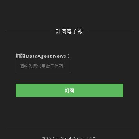
訂閱電子報
訂閱 DataAgent News：
2026 DataAgent Online LLC ©.