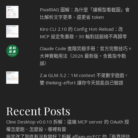
PixelRAG 圖解：為什麼「讓模型看截圖」會
比解析文字更準、還更省 token
Kiro CLI 2.10 的 Config Hot-Reload：改
MCP 設定免重啟，30 輪對話脈絡不再歸零
Claude Code 進階究極手冊：官方完整技巧 ×
大神實戰用法（2026 最新版・含舊指令勘
誤）
Z.ai GLM-5.2：1M context 不是數字遊戲，
雙 thinking-effort 讓你今天就能自己驗證
Recent Posts
Cline Desktop v0.0.10 拆解：遠端 MCP server 的 OAuth 授
權怎麼跑、怎麼設、哪裡有雷
設定改了到底有沒有變好？拆解 affaan-m/ECC 的「有界評估