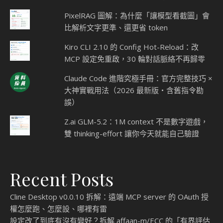
PixelRAG 圖解：為什麼「讓模型看截圖」會
比解析文字更準、還更省 token
Kiro CLI 2.10 的 Config Hot-Reload：改
MCP 設定免重啟，30 輪對話脈絡不再歸零
Claude Code 進階究極手冊：官方完整技巧 ×
大神實戰用法（2026 最新版・含舊指令勘
誤）
Z.ai GLM-5.2：1M context 不是數字遊戲，
雙 thinking-effort 讓你今天就能自己驗證
Recent Posts
Cline Desktop v0.0.10 拆解：遠端 MCP server 的 OAuth 授
權怎麼跑、怎麼設、哪裡有雷
設定改了到底有沒有變好？拆解 affaan-m/ECC 的「有界評估