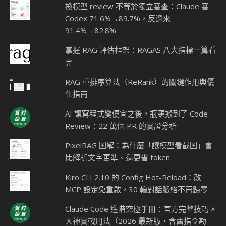
換模型 review 不等於獨立審查：Claude 審
Codex 71.6%→89.7%，反過來
91.4%→82.8%
掌握 RAG 評估框架：RAGAS 八大指標一篇看
完
RAG 重排序算法（ReRank）的關鍵作用與優
化指南
AI 讓寫程式變便宜之後，瓶頸搬到了 Code
Review：22 萬個 PR 的實證分析
PixelRAG 圖解：為什麼「讓模型看截圖」會
比解析文字更準、還更省 token
Kiro CLI 2.10 的 Config Hot-Reload：改
MCP 設定免重啟，30 輪對話脈絡不再歸零
Claude Code 進階究極手冊：官方完整技巧 ×
大神實戰用法（2026 最新版・含舊指令勘