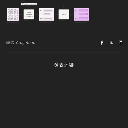
通過
Yang Abao
發表迴響