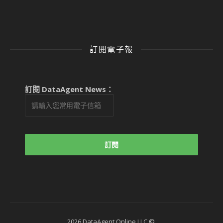
訂閱電子報
訂閱 DataAgent News：
2026 DataAgent Online LLC ©.