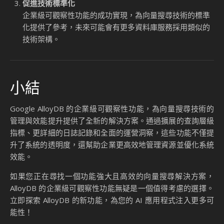
企業級可觀察性的應用場景
企業級可觀察性功能的應用範圍非常廣泛，特別是在需要高效
處理大規模資料的場景中。以下是幾個典型的應用案例：
金融服務中的風險管理
金融機構可以利用 AlloyDB 的查詢層級指標來分析交易數
據，快速識別潛在的風險模式。例如，當某些交易的執行
時間異常時，系統可以通過日誌記錄提供詳細的操作細
節，幫助風控團隊快速定位問題。
供應鏈管理中的效能優化
在供應鏈管理中，企業需要處理大量的物流數據。通過
AlloyDB 的運營洞察功能，企業可以實時監控系統的資源
使用情況，並根據需求動態調整資源分配，從而提升物流
效率。
AI 模型的訓練與部署
在 AI 模型的訓練過程中，開發者需要處理大量的向量數
據。AlloyDB 的企業級可觀察性功能能夠幫助開發者深入
了解向量搜尋操作的細節，從而優化模型的訓練過程，並