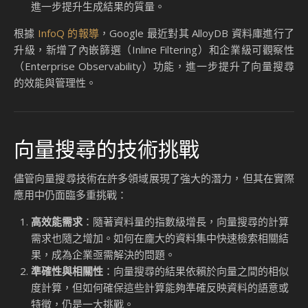
隨著生成式 AI 的快速發展，向量搜尋的應用範圍不斷擴大，
涵蓋了多個行業和場景：
推薦系統
：電商平台利用向量搜尋技術，根據用戶的瀏覽
歷史和偏好，提供個性化的商品推薦。例如，當用戶查看
某款運動鞋時，系統可以推薦其他相似款式或品牌的產
品。
語意搜尋
：在搜尋引擎中，向量搜尋能夠理解用戶查詢的
語意，而不僅僅是字面上的關鍵字匹配。例如，當用戶搜
尋「適合夏天的輕便鞋」，系統可以返回與「涼鞋」或
「透氣運動鞋」相關的結果。
醫療診斷
：醫療機構可以通過向量搜尋技術，分析病患的
醫療影像或基因數據，快速找到相似的病例，從而輔助診
斷和治療。
內容生成與創作
：生成式 AI 模型（如 ChatGPT 或 DALL-
E）可以利用向量搜尋技術，從資料庫中檢索相關內容，
進一步提升生成結果的質量。