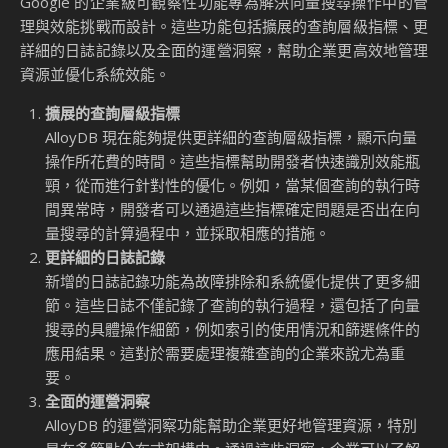
小結
Google AlloyDB 的內嵌篩選功能，為向量搜尋技術帶來了革
命性的變化。通過結合向量索引與傳統索引，內嵌篩選不僅提
升了查詢效能，還降低了系統的運算負擔。這項技術的應用範
圍廣泛，特別適合需要高效處理大規模資料的企業工作負載。
如果您正在尋找一個功能強大且高效的向量搜尋解決方案，
AlloyDB 的內嵌篩選功能無疑是一個值得考慮的選擇。立即探
索 AlloyDB 的新功能，為您的 AI 應用程式注入更多可能性！
Source: Google Enhances AlloyDB Vector Search with Inline
Filtering and Enterprise Observability