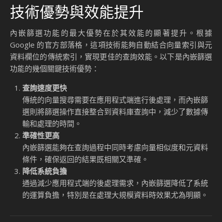
化了開發流程，還大幅降低了系統的運算負擔。
內嵌篩選的實現方式結合了向量索引與傳統索引的優勢。向量
索引用於快速檢索相似度最高的結果，而傳統索引則用於篩選
元資料（Metadata）欄位中的相關資訊。這種雙重索引的結
合，確保了查詢的速度與準確性。例如，當企業需要在數百萬
筆資料中搜尋特定類型的影像時，內嵌篩選可以在查詢執行的
同時，根據影像的標籤或其他元資料進行篩選，快速返回符合
條件的結果。
內嵌篩選的實際應用場景
內嵌篩選功能的應用範圍非常廣泛，特別是在需要處理大規模
資料的企業環境中。以下是幾個典型的應用場景：
電子商務中的個性化推薦
電商平台可以利用內嵌篩選功能，根據用戶的購物偏好和