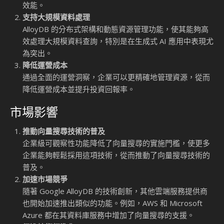
AlloyDB 現在能夠提供更詳細的查詢層級指標，顯示向量
操作所花費的時間。這些指標幫助開發者快速識別效能瓶
頸，從而進行針對性的優化。例如，當某個查詢的執行時
間異常時，開發者可以通過這些指標確定問題是否出在向
量搜尋的計算過程中，並採取相應的措施。
更詳細的日誌記錄
新增的日誌記錄功能為故障排除和系統優化提供了更多細
節。這些日誌不僅記錄了查詢的執行過程，還包括了向量
搜尋的具體操作細節，例如索引的使用情況和篩選條件的
應用結果。這對於需要處理複雜查詢的企業來說尤為重
要。
全面的運營洞察
AlloyDB 的運營洞察功能幫助企業更好地管理資源，特別
是在多節點分布式架構中。通過這些洞察，企業可以了解
系統的資源使用情況，並根據實際需求進行調整，從而實
現更高的效能和成本效益。