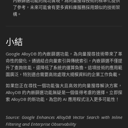
案
儘管內嵌篩選功能帶來了諸多優勢，但其實現過程中也面臨一
些技術挑戰。例如，如何在不影響查詢效能的情況下，實現向
量索引與傳統索引的高效結合？Google 通過以下方式解決了
這些問題：
優化索引結構
Google 在 AlloyDB 中採用了先進的索引結構，確保向量
索引與傳統索引能夠無縫協作。這種結構不僅提升了查詢
速度，還降低了系統資源的消耗。
分布式架構支持
AlloyDB 的分布式架構使其能夠高效處理大規模資料查
詢，並在多節點之間分配工作負載，進一步提升了系統的
效能。
動態優化查詢計劃
AlloyDB 能夠根據查詢的特性，自動生成最優的查詢計
劃，確保內嵌篩選功能在不同場景下都能發揮最佳效能。