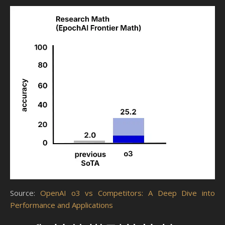
Source:
OpenAI o3 vs Competitors: A Deep Dive into
Performance and Applications