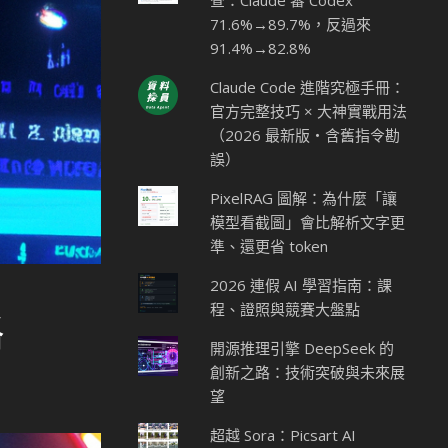
查：Claude 審 Codex
71.6%→89.7%，反過來
91.4%→82.8%
Claude Code 進階究極手冊：
官方完整技巧 × 大神實戰用法
（2026 最新版・含舊指令勘
誤）
PixelRAG 圖解：為什麼「讓
模型看截圖」會比解析文字更
準、還更省 token
2026 連假 AI 學習指南：課
程、證照與競賽大盤點
略
開源推理引擎 DeepSeek 的
創新之路：技術突破與未來展
望
超越 Sora：Picsart AI