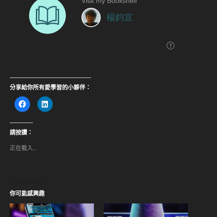
分享給你所有愛學習的小夥伴：
按
分
一
享
下
到
以
LinkedIn(在
分
新
享
視
請按讚：
至
窗
Facebook(在
中
正在載入...
新
開
視
啟)
窗
中
開
啟)
你可能感興趣