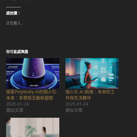
下
到
以
LinkedIn(在
分
新
享
視
請按讚：
至
窗
Facebook(在
中
正在載入...
新
開
視
啟)
窗
中
開
啟)
你可能感興趣
探索Perplexity AI的個人化
個人化 AI 助理：未來的工
未來：多模態互動新趨勢
作與生活夥伴
2025-01-24
2025-01-24
類似文章
類似文章