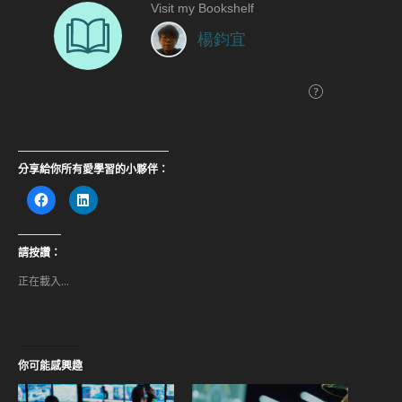
分享給你所有愛學習的小夥伴：
按
分
一
享
下
到
以
LinkedIn(在
分
新
享
視
請按讚：
至
窗
Facebook(在
中
正在載入...
新
開
視
啟)
窗
中
開
啟)
你可能感興趣