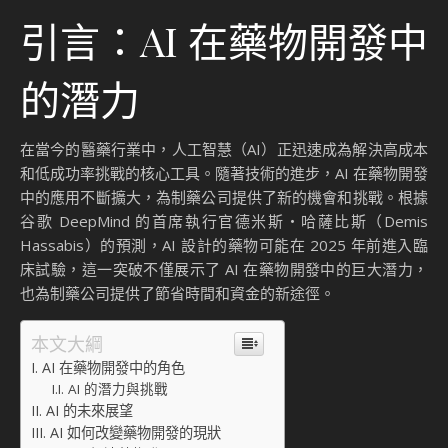
引言：AI 在藥物開發中
的潛力
在當今的醫藥行業中，人工智慧（AI）正迅速成為解決高成本
和低成功率挑戰的核心工具。隨著技術的進步，AI 在藥物開發
中的應用不斷擴大，為制藥公司提供了新的機會和挑戰。根據
谷歌 DeepMind 的首席執行官德米斯・哈薩比斯（Demis
Hassabis）的預測，AI 設計的藥物可能在 2025 年前進入臨
床試驗，這一突破不僅展示了 AI 在藥物開發中的巨大潛力，
也為制藥公司提供了節省時間和資金的新途徑。
本文大綱
AI 在藥物開發中的角色
AI 的潛力與挑戰
AI 的未來展望
AI 如何改變藥物開發的現狀