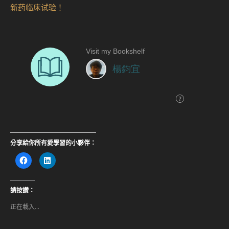
新药临床试验！
分享給你所有愛學習的小夥伴：
按
分
一
享
下
到
以
LinkedIn(在
分
新
享
視
請按讚：
至
窗
Facebook(在
中
正在載入...
新
開
視
啟)
窗
中