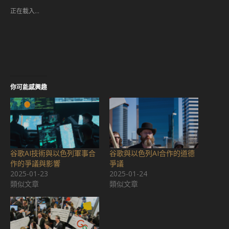
Facebook(在
中
正在載入...
新
開
視
啟)
窗
中
開
啟)
你可能感興趣
谷歌AI技術與以色列軍事合
谷歌與以色列AI合作的道德
作的爭議與影響
爭議
2025-01-23
2025-01-24
類似文章
類似文章