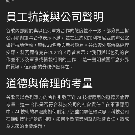
動。
員工抗議與公司聲明
谷歌內部對於與以色列軍方合作的態度並不一致。部分員工對
公司參與軍事合作表示不滿，並在紐約和加利福尼亞的辦公室
舉行抗議活動，導致28名參與者被解雇。谷歌雲外部傳播經理
安娜・科瓦爾奇克在2024年4月曾表示：“我們與以色列的合
作並不涉及軍事或情報相關的工作。”這一聲明試圖平息外界
的質疑，但內部的分歧仍然存在。
道德與倫理的考量
谷歌與以色列軍方的合作引發了對 AI 技術應用的道德與倫理
考量。這一合作是否符合科技公司的社會責任？在軍事應用
中，AI 技術的界限應如何劃定？這些問題值得深思。科技公司
在推動技術進步的同時，如何平衡商業利益與社會責任，將成
為未來的重要課題。