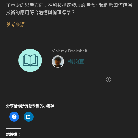
了重要的思考方向：在科技迅速發展的時代，我們應如何確保
技術的應用符合道德與倫理標準？
參考來源
分享給你所有愛學習的小夥伴：
按
分
一
享
下
到
以
LinkedIn(在
分
新
享
視
請按讚：
至
窗