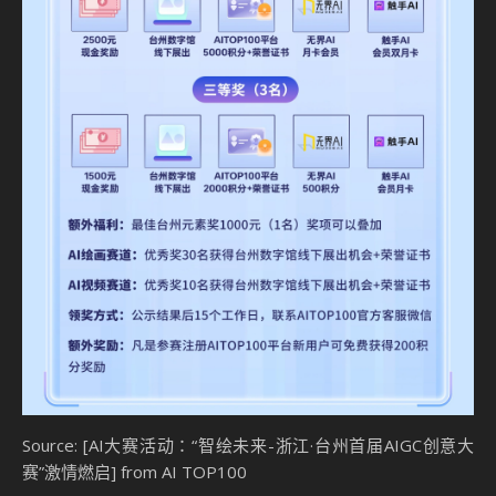
Source: [AI大赛活动：“智绘未来-浙江·台州首届AIGC创意大
赛”激情燃启] from AI TOP100