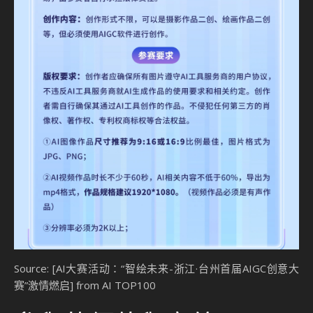
Source: [AI大赛活动：“智绘未来-浙江·台州首届AIGC创意大
赛”激情燃启] from AI TOP100