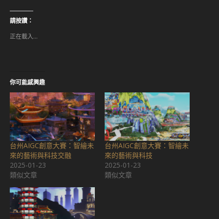
下
到
以
LinkedIn(在
分
新
享
視
請按讚：
至
窗
Facebook(在
中
正在載入...
新
開
視
啟)
窗
中
開
啟)
你可能感興趣
台州AIGC創意大賽：智繪未
台州AIGC創意大賽：智繪未
來的藝術與科技交融
來的藝術與科技
2025-01-23
2025-01-23
類似文章
類似文章