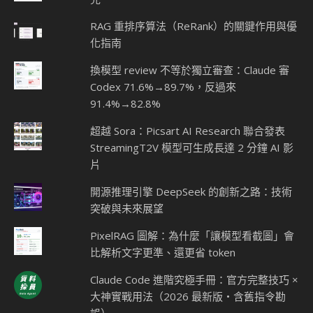
RAG 重排序算法（ReRank）的關鍵作用與優
化指南
換模型 review 不等於獨立審查：Claude 審
Codex 71.6%→89.7%，反過來
91.4%→82.8%
超越 Sora：Picsart AI Research 聯合發表
StreamingT2V 模型可生成長達 2 分鐘 AI 影
片
開源推理引擎 DeepSeek 的創新之路：技術
突破與未來展望
PixelRAG 圖解：為什麼「讓模型看截圖」會
比解析文字更準、還更省 token
Claude Code 進階究極手冊：官方完整技巧 ×
大神實戰用法（2026 最新版・含舊指令勘