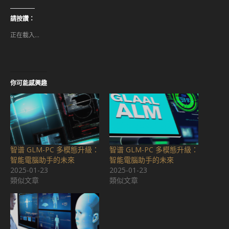
以
LinkedIn(在
分
新
享
視
請按讚：
至
窗
Facebook(在
中
正在載入...
新
開
視
啟)
窗
中
開
啟)
你可能感興趣
智谱 GLM-PC 多模態升級：
智谱 GLM-PC 多模態升級：
智能電腦助手的未來
智能電腦助手的未來
2025-01-23
2025-01-23
類似文章
類似文章