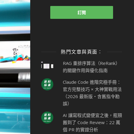
熱門文章與頁面︰
RAG 重排序算法（ReRank）
的關鍵作用與優化指南
Claude Code 進階究極手冊：
官方完整技巧 × 大神實戰用法
（2026 最新版・含舊指令勘
誤）
AI 讓寫程式變便宜之後，瓶頸
搬到了 Code Review：22 萬
個 PR 的實證分析