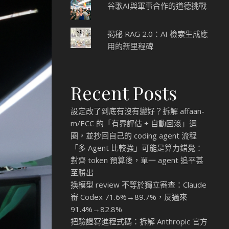
谷歌AI與軍事合作的道德挑戰
揭秘 RAG 2.0：AI 檢索生成應
用的新里程碑
Recent Posts
設定改了到底有沒有變好？拆解 affaan-
m/ECC 的「有界評估 + 自動回滾」迴
圈，並抄回自己的 coding agent 流程
「多 Agent 比較強」可能是算力錯覺：
對齊 token 預算後，單一 agent 追平甚
至勝出
換模型 review 不等於獨立審查：Claude
審 Codex 71.6%→89.7%，反過來
91.4%→82.8%
把驗證寫進程式碼：拆解 Anthropic 官方