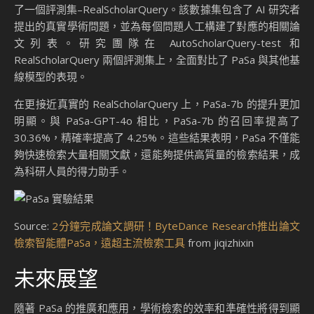
了一個評測集–RealScholarQuery。該數據集包含了 AI 研究者
提出的真實學術問題，並為每個問題人工構建了對應的相關論
文列表。研究團隊在 AutoScholarQuery-test 和
RealScholarQuery 兩個評測集上，全面對比了 PaSa 與其他基
線模型的表現。
在更接近真實的 RealScholarQuery 上，PaSa-7b 的提升更加
明顯。與 PaSa-GPT-4o 相比，PaSa-7b 的召回率提高了
30.36%，精確率提高了 4.25%。這些結果表明，PaSa 不僅能
夠快速檢索大量相關文獻，還能夠提供高質量的檢索結果，成
為科研人員的得力助手。
Source:
2分鐘完成論文調研！ByteDance Research推出論文
檢索智能體PaSa，遠超主流檢索工具
from jiqizhixin
未來展望
隨著 PaSa 的推廣和應用，學術檢索的效率和準確性將得到顯