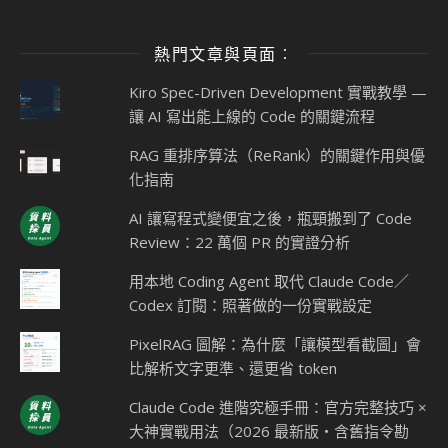
熱門文章與頁面︰
Kiro Spec-Driven Development 實戰教學 —
讓 AI 寫出能上線的 Code 的關鍵流程
RAG 重排序算法（ReRank）的關鍵作用與優
化指南
AI 讓寫程式變便宜之後，瓶頸搬到了 Code
Review：22 萬個 PR 的實證分析
用本地 Coding Agent 取代 Claude Code／
Codex 訂閱：照著做的一份實戰設定
PixelRAG 圖解：為什麼「讓模型看截圖」會
比解析文字更準、還更省 token
Claude Code 進階究極手冊：官方完整技巧 ×
大神實戰用法（2026 最新版・含舊指令勘