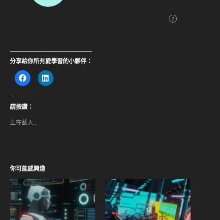
分享給你所有愛學習的小夥伴：
按
分
一
享
下
到
以
LinkedIn(在
分
新
享
視
請按讚：
至
窗
Facebook(在
中
正在載入...
新
開
視
啟)
窗
中
開
啟)
你可能感興趣