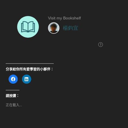
分享給你所有愛學習的小夥伴：
按
分
一
享
下
到
以
LinkedIn(在
分
新
享
視
請按讚：
至
窗
Facebook(在
中
正在載入...
新
開
視
啟)
窗
中
開
啟)