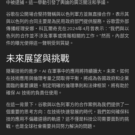
中被逮捕。這一舉動引發了輿論的廣泛關注和爭議。
谷歌在公開場合堅持聲稱與以色列軍方並無直接合作，表示其
與以色列的合同主要是為民用政府部門提供服務。谷歌雲外部
傳播經理安娜・科瓦爾奇克在2024年4月曾表示：“我們與以
色列的合作並不涉及軍事或情報相關的工作。”然而，內部文
件的曝光使得這一聲明受到質疑。
未來展望與挑戰
隨著技術的進步，AI 在軍事中的應用將持續擴大。未來，如何
在技術應用與倫理考量之間取得平衡，將成為各國政府和企業
面臨的重要課題。制定明確的倫理準則和法律框架，將有助於
確保 AI 技術的負責任使用。
在這一背景下，谷歌與以色列軍方的合作案例為我們提供了一
個重要的思考方向：在技術快速發展的時代，我們如何確保科
技的應用不偏離道德的軌道？這不僅是科技公司需要面對的挑
戰，也是全球社會需要共同努力解決的問題。