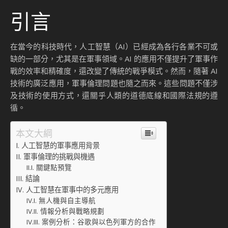
引言
在當今的科技時代，人工智慧（AI）已經成為各行各業不可或
缺的一部分，尤其是在軍事領域。AI 的應用不僅提升了軍事作
戰的效率和精確度，還改變了傳統的戰爭模式。然而，隨著 AI
技術的廣泛應用，軍事倫理問題也隨之而來。這些問題不僅涉
及技術的使用方式，還關乎人類的道德底線和國際法規的遵
循。
本文大綱
人工智慧的軍事應用背景
軍事倫理的挑戰與機遇
關鍵點預覽
結論
人工智慧在軍事中的多元應用
無人機與自主導航
情報分析與戰略規劃
案例分析：谷歌與以色列軍方的合作