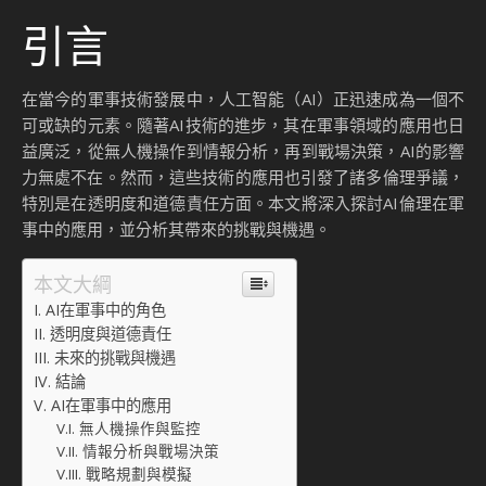
引言
在當今的軍事技術發展中，人工智能（AI）正迅速成為一個不
可或缺的元素。隨著AI技術的進步，其在軍事領域的應用也日
益廣泛，從無人機操作到情報分析，再到戰場決策，AI的影響
力無處不在。然而，這些技術的應用也引發了諸多倫理爭議，
特別是在透明度和道德責任方面。本文將深入探討AI倫理在軍
事中的應用，並分析其帶來的挑戰與機遇。
本文大綱
AI在軍事中的角色
透明度與道德責任
未來的挑戰與機遇
結論
AI在軍事中的應用
無人機操作與監控
情報分析與戰場決策
戰略規劃與模擬