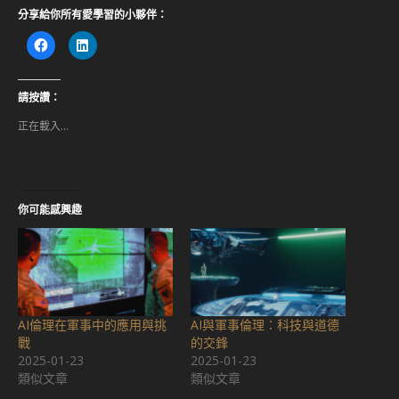
分享給你所有愛學習的小夥伴：
按
分
一
享
下
到
以
LinkedIn(在
分
新
享
視
請按讚：
至
窗
Facebook(在
中
正在載入...
新
開
視
啟)
窗
中
開
啟)
你可能感興趣
AI倫理在軍事中的應用與挑
AI與軍事倫理：科技與道德
戰
的交鋒
2025-01-23
2025-01-23
類似文章
類似文章