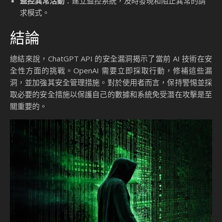
安全管理的疏忽
OpenAI 在這一漏洞的管理上顯示出明顯的疏忽。根據德國安
全研究員本傑明・弗萊施的報告，API 並未對傳入的鏈接進行
重複檢查，也沒有設置鏈接數量的限制。這樣的疏忽使得攻擊
者可以在一次請求中提交數千個鏈接，所有這些鏈接指向同一
個目標網站。
安全管理的建議
為了避免類似事件再次發生，OpenAI 需要立即採取行動，修
補這些漏洞，並加強其安全管理措施。以下是一些建議：
實施鏈接數量限制
：限制每個 API 請求中可包含的鏈接數
量，以防止濫用。
加強身份驗證
：要求 API 請求進行身份驗證，以確保只有
授權用戶才能發送大量請求。
監控異常活動
：建立監控系統，及時發現和阻止異常的請
求模式。