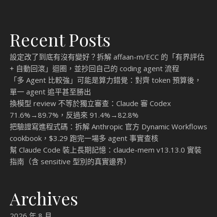
熱門文章與頁面︰
Kiro Spec-Driven Development 實戰教學 —
讓 AI 寫出能上線的 Code 的關鍵流程
RAG 重排序算法（ReRank）的關鍵作用與優
化指南
AI 讓寫程式變便宜之後，瓶頸搬到了 Code
Review：22 萬個 PR 的實證分析
用本地 Coding Agent 取代 Claude Code／
Codex 訂閱：照著做的一份實戰設定
Claude Code 進階究極手冊：官方完整技巧 ×
大神實戰用法（2026 最新版・含舊指令勘