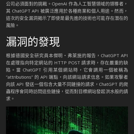
公司必須面對的挑戰。OpenAI 作為人工智慧領域的領導者，
其 ChatGPT API 被廣泛應用於各種商業和個人用途。然而，
這次的安全漏洞揭示了即使是最先進的技術也可能存在潛在的
風險。
漏洞的發現
根據德國安全研究員本傑明・弗萊施的報告，ChatGPT API
在處理指向特定網站的 HTTP POST 請求時，存在嚴重的缺
陷。當 ChatGPT 引用某個網站時，它會調用一個被稱為
“attributions” 的 API 端點，向該網站請求信息。如果攻擊者
向該 API 發送一個包含大量不同鏈接的請求，ChatGPT 的爬
蟲程序會同時訪問這些鏈接，從而對目標網站發起洪水般的請
求。