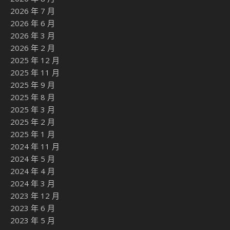
誤）
PixelRAG 圖解：為什麼「讓模型看截圖」會
比解析文字更準、還更省 token
掌握 RAG 評估框架：RAGAS 八大指標一篇看
完
換模型 review 不等於獨立審查：Claude 審
Codex 71.6%→89.7%，反過來
91.4%→82.8%
Conductor 現支援 Antigravity：手把手把
spec-driven 開發跑起來
Stanford DeLM：拿掉中央 orchestrator，
多代理推理成本砍半
Recent Posts