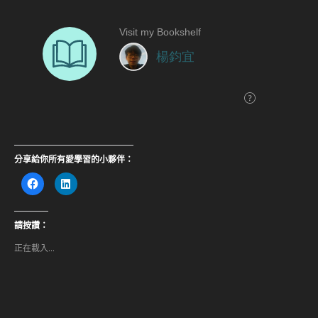
API 的安全措施。這包括實施更嚴格的驗證機制、建立全面的
監控系統以及定期進行安全審計。這些措施不僅能夠防止類似
的安全漏洞再次出現，還能夠提升整個 AI 生態系統的安全和
穩定。
行動呼籲與未來展望
對於 OpenAI 及其他 AI 開發者而言，這一事件是一個重要的
警示。未來，他們需要更加重視安全性問題，並採取一系列措
施來加強其技術的安全性。這不僅僅是為了防止 DDoS 攻擊或
提示注入漏洞，更是為了確保整個 AI 生態系統的安全和穩
定。
對於使用者而言，保持警惕並採取必要的安全措施以保護自己
的數據和系統免受潛在攻擊是至關重要的。這包括定期更新系
統和軟件、使用強密碼以及啟用雙重驗證等措施。