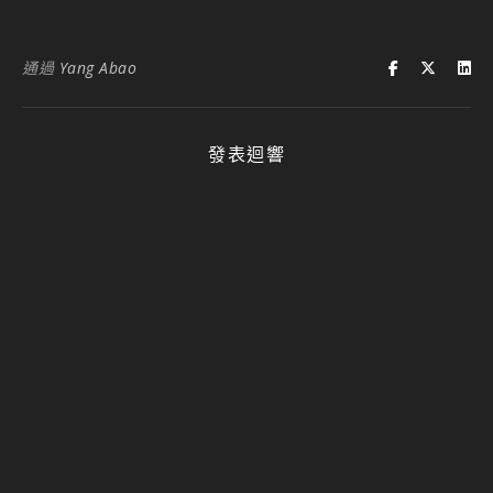
分享給你所有愛學習的小夥伴：
按
分
一
享
下
到
以
LinkedIn(在
分
新
享
視
請按讚：
至
窗
Facebook(在
中
正在載入...
新
開
視
啟)
窗
中
開
啟)
你可能感興趣