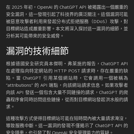
在 2025 年初，OpenAI 的 ChatGPT API 被揭露出一個嚴重的
安全漏洞，這一發現引起了科技界的廣泛關注。這個漏洞可能
被惡意攻擊者利用來發起分布式拒絕服務（DDoS）攻擊，對
目標網站造成嚴重影響。本文將深入探討這一漏洞的細節，並
分析其可能帶來的安全威脅。
漏洞的技術細節
根據德國安全研究員本傑明・弗萊施的報告，ChatGPT API
在處理指向特定網站的 HTTP POST 請求時，存在嚴重的缺
陷。當 ChatGPT 引用某個網站時，它會調用一個被稱為
“attributions” 的 API 端點，向該網站請求信息。如果攻擊者
向該 API 發送一個包含大量不同鏈接的請求，ChatGPT 的爬
蟲程序會同時訪問這些鏈接，從而對目標網站發起洪水般的請
求。
這種攻擊方式使得目標網站可能在短時間內被大量請求淹沒，
導致服務中斷。這一漏洞的發現不僅揭示了 ChatGPT API 的
安全隱患，也引發了對 OpenAI 安全管理能力的質疑。