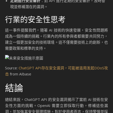
除了 DDoS 攻擊的漏洞外，ChatGPT API 還存在其他潛在的
安全問題。根據德國安全研究員本傑明・弗萊施的報告，API
還存在提示注入漏洞。這種漏洞使得爬蟲程序可以通過同一
API 端點回答問題，而不僅僅是獲取網站信息。這意味著攻擊
者可以利用這一漏洞，對系統進行未經授權的操作，甚至可能
竊取敏感數據。
提示注入漏洞的影響
提示注入漏洞的影響不容小覷。攻擊者可以通過操控 API 請
求，讓爬蟲程序執行不當操作，這可能導致數據洩露或系統崩
潰。例如，攻擊者可以利用這一漏洞，向系統注入惡意代碼，
從而獲取未經授權的訪問權限。這不僅威脅到企業的數據安
全，也可能對用戶的隱私造成嚴重影響。
Source:
ChatGPT API存在安全漏洞，可能被滥用发起DDoS攻
击
from AIbase