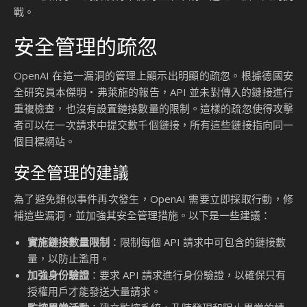
洞，這不僅對技術界敲響了警鐘，也讓人們開始重新審視 API
安全管理的重要性。這一漏洞的潛在影響不容小覷，尤其是在
分布式拒絕服務（DDoS）攻擊的背景下。
潛在影響的深遠性
這一漏洞的影響範圍廣泛，可能對多個行業造成嚴重損害。由
於攻擊者可以利用 ChatGPT API 發送大量請求，目標網站可
能在短時間內被淹沒，導致服務中斷。這種攻擊方式的隱蔽性
使得受害者難以察覺，因為請求來自不同的 IP 地址，即使啟
用防火牆也無法有效阻止。
影響範例
例如，一家依賴線上服務的電子商務公司可能因為這樣的攻擊
而無法處理客戶訂單，導致收入損失和客戶信任度下降。根據
AIbase 的報告
，這種攻擊可能在每秒內向目標網站發送 20 至
5000 個請求，對於沒有準備的企業來說，這是一個巨大的挑
戰。