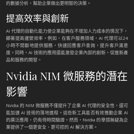
的數據分析，幫助企業做出更明智的決策。
提高效率與創新
AI 代理的自動化能力使企業能夠在不增加人力成本的情況下，
顯著提高運營效率。例如，在客戶服務領域，AI 代理可以24
小時不間斷地提供服務，快速回應客戶查詢，提升客戶滿意
度。同時，AI 技術的應用還能激發企業內部的創新，促進新產
品和服務的開發。
Nvidia NIM 微服務的潛在
影響
Nvidia 的 NIM 微服務不僅提升了企業 AI 代理的安全性，還可
能加速 AI 技術的落地進程。這些新工具能否有效推動企業 AI
的廣泛應用，仍有待時間驗證。然而，Nvidia 的舉措無疑為企
業提供了一個更安全、更可控的 AI 解決方案。