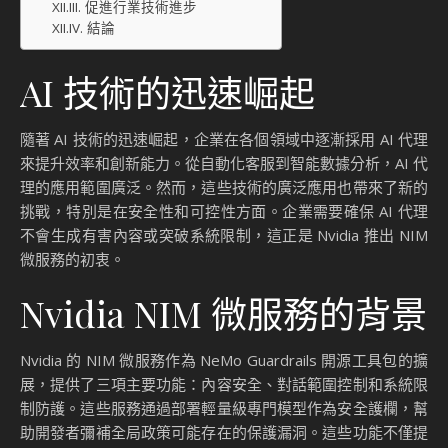
促進行業技術進步
結論
AI 技術的迅速崛起
隨著 AI 技術的迅速崛起，企業在各個領域中逐漸採用 AI 代理
來提升效率和創新能力。從自動化客服到智能數據分析，AI 代
理的應用範圍廣泛。然而，這些技術的廣泛應用也帶來了新的
挑戰，特別是在安全性和可控性方面。企業需要確保 AI 代理
不會生成有害內容或突破系統限制，這正是 Nvidia 推出 NIM
微服務的初衷。
Nvidia NIM 微服務的背景
Nvidia 的 NIM 微服務作為 NeMo Guardrails 開源工具包的擴
展，提供了三項主要功能：內容安全、對話範圍控制和系統限
制防護。這些服務通過部署輕量級專門模型作為安全護欄，幫
助開發者彌補全局政策可能存在的保護漏洞。這些功能不僅提