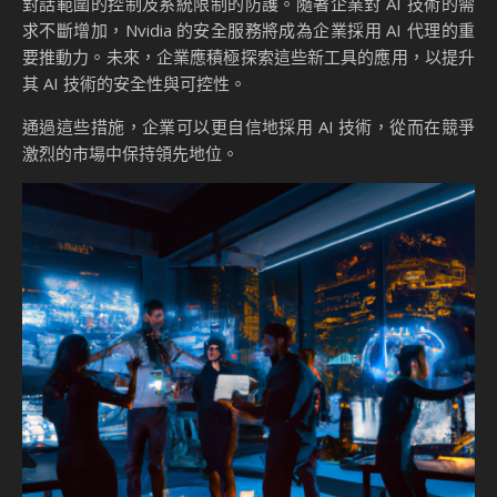
對話範圍的控制及系統限制的防護。隨著企業對 AI 技術的需
求不斷增加，Nvidia 的安全服務將成為企業採用 AI 代理的重
要推動力。未來，企業應積極探索這些新工具的應用，以提升
其 AI 技術的安全性與可控性。
通過這些措施，企業可以更自信地採用 AI 技術，從而在競爭
激烈的市場中保持領先地位。