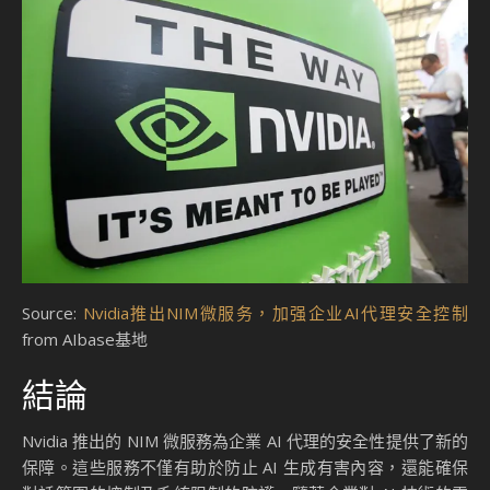
Source:
Nvidia推出NIM微服务，加强企业AI代理安全控制
from AIbase基地
結論
Nvidia 推出的 NIM 微服務為企業 AI 代理的安全性提供了新的
保障。這些服務不僅有助於防止 AI 生成有害內容，還能確保