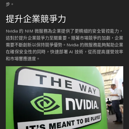
步。
提升企業競爭力
Nvidia 的 NIM 微服務為企業提供了更精細的安全管控能力，
這對於提升企業競爭力至關重要。隨著市場競爭的加劇，企業
需要不斷創新以保持競爭優勢。Nvidia 的微服務能夠幫助企業
在確保安全性的同時，快速部署 AI 技術，從而提高運營效率
和市場響應速度。