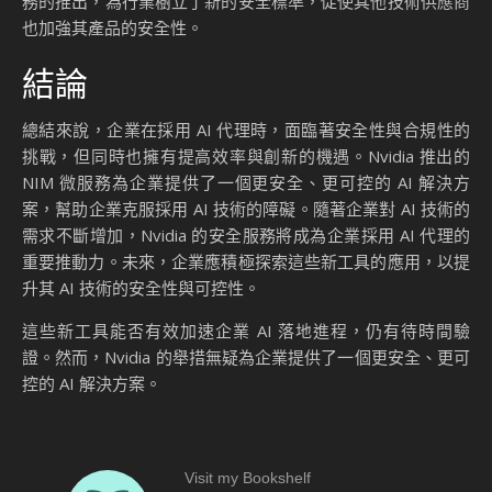
務的推出，為行業樹立了新的安全標準，促使其他技術供應商
也加強其產品的安全性。
結論
總結來說，企業在採用 AI 代理時，面臨著安全性與合規性的
挑戰，但同時也擁有提高效率與創新的機遇。Nvidia 推出的
NIM 微服務為企業提供了一個更安全、更可控的 AI 解決方
案，幫助企業克服採用 AI 技術的障礙。隨著企業對 AI 技術的
需求不斷增加，Nvidia 的安全服務將成為企業採用 AI 代理的
重要推動力。未來，企業應積極探索這些新工具的應用，以提
升其 AI 技術的安全性與可控性。
這些新工具能否有效加速企業 AI 落地進程，仍有待時間驗
證。然而，Nvidia 的舉措無疑為企業提供了一個更安全、更可
控的 AI 解決方案。