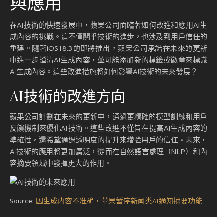
與應用
在AI技術的快速發展中，蘋果公司面臨著如何改進和應用AI生
成內容的挑戰。這不僅關乎技術的進步，也涉及到用戶信任的
重建。隨著iOS18.3的即將推出，蘋果公司承諾在未來的更新
中進一步澄清AI生成內容，並可能添加新的標籤或徽章來標識
AI生成內容。這些改進措施將如何影響AI技術的未來發展？
AI技術的改進方向
蘋果公司計劃在未來的更新中，通過更精確的模型訓練和用戶
反饋機制來優化AI技術。這些改進不僅旨在提高AI生成內容的
準確性，還希望通過透明度的提升來增強用戶的信任。未來，
AI技術的應用將更加廣泛，從而在自然語言處理（NLP）和內
容摘要領域中發揮更大的作用。
Source:
因生成内容不准确，苹果暂停新闻类AI通知摘要功能