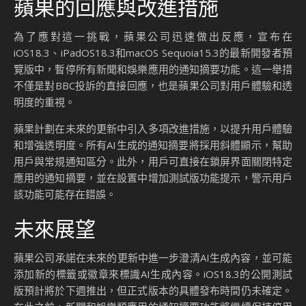
蘋果的回應與改進措施
為了應對這一挑戰，蘋果公司迅速做出反應，宣布在
iOS18.3、iPadOS18.3和macOS Sequoia15.3的最新開發者預
覽版中，暫停所有新聞和娛樂應用的通知摘要功能。這一舉措
不僅是對BBC投訴的直接回應，也是蘋果公司對用戶體驗和透
明度的重視。
蘋果計劃在未來的更新中引入多項改進措施，以提升用戶體驗
和增強透明度。所有AI生成的通知摘要將採用斜體顯示，幫助
用戶與常規通知區分。此外，用戶可直接在鎖屏界面關閉特定
應用的通知摘要，並在設置中增加測試版功能提示，警示用戶
該功能可能存在錯誤。
未來展望
蘋果公司承諾在未來的更新中進一步澄清AI生成內容，並可能
添加新的標籤或徽章來標識AI生成內容。iOS18.3的公開測試
版預計將於下週推出，但正式版本的具體發布時間仍未確定。