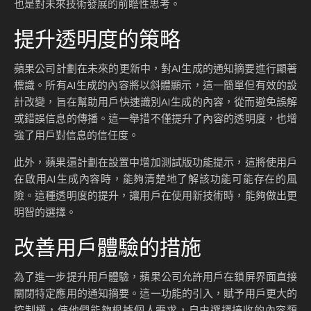
也是對未來技術發展的前瞻性思考。
提升透明度的策略
蘋果公司計劃在未來的更新中，對AI生成的通知摘要進行顯著
標識。所有AI生成的內容將以斜體顯示，這一簡單但有效的設
計改變，旨在幫助用戶快速識別AI生成的內容，從而避免誤解
或錯誤信息的傳播。這一舉措不僅提升了內容的透明度，也增
強了用戶對信息的信任度。
此外，蘋果還計劃在設置中增加測試版功能提示，這將使用戶
在啟用AI生成內容時，能夠清楚地了解該功能可能存在的風
險。這種透明度的提升，讓用戶在使用新技術時，能夠做出更
明智的選擇。
改善用戶體驗的措施
為了進一步提升用戶體驗，蘋果公司允許用戶在鎖屏界面直接
關閉特定應用的通知摘要。這一功能的引入，賦予用戶更大的
控制權，使他們能夠根據個人需求，自由選擇接收的內容類