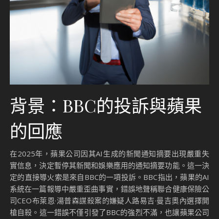
背景：BBC的投訴與蘋果
的回應
在2025年，蘋果公司因其AI生成的新聞通知摘要出現嚴重失
實信息，決定暫停其新聞和娛樂應用的通知摘要功能。這一決
定的直接導火索是來自BBC的一項投訴。BBC指出，蘋果的AI
系統在一篇報導中嚴重歪曲事實，錯誤地聲稱聯合健康保險公
司CEO布萊恩·湯普森謀殺案的嫌疑人路易吉·曼吉奧內選擇開
槍自殺。這一錯誤不僅引發了BBC的強烈不滿，也讓蘋果公司