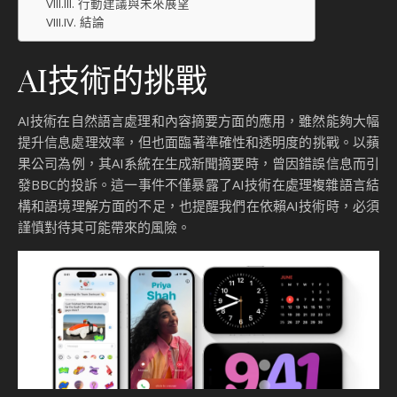
行動建議與未來展望
結論
AI技術的挑戰
AI技術在自然語言處理和內容摘要方面的應用，雖然能夠大幅
提升信息處理效率，但也面臨著準確性和透明度的挑戰。以蘋
果公司為例，其AI系統在生成新聞摘要時，曾因錯誤信息而引
發BBC的投訴。這一事件不僅暴露了AI技術在處理複雜語言結
構和語境理解方面的不足，也提醒我們在依賴AI技術時，必須
謹慎對待其可能帶來的風險。