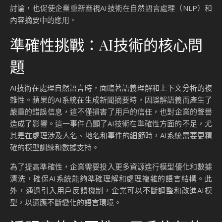
討論，也促使企業重新審視AI技術在自然語言處理（NLP）和
內容摘要中的應用。
準確性挑戰：AI技術的核心問
題
AI技術在處理自然語言時，面臨著語義理解和上下文分析的複
雜性。蘋果的AI系統在生成新聞摘要時，因誤解語義而產生了
嚴重的錯誤信息，這不僅損害了用戶的信任，也對企業的聲譽
造成了影響。這一事件凸顯了AI技術在準確性方面的不足，尤
其是在處理涉及人名、地名和事件的細節時，AI系統需要更精
確的模型訓練和數據支持。
為了提高準確性，企業需要投入更多資源進行模型優化和數據
清洗，確保AI系統能夠準確理解和處理複雜的語言結構。此
外，通過引入用戶反饋機制，企業可以不斷調整和改進AI模
型，以適應不斷變化的語言環境。