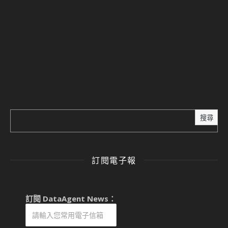
搜尋
訂閱電子報
訂閱 DataAgent News：