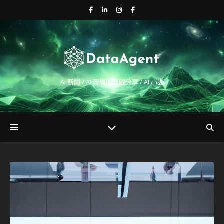
AI 新聞 / AI 架構師實戰分享 / AI 小課