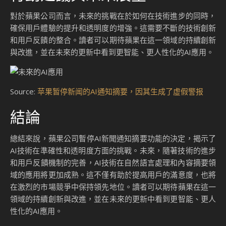
對於蘋果公司而言，未來的挑戰在於如何在技術進步的同時，
確保用戶體驗的提升和透明度的增強。這需要不斷的技術創新
和用戶反饋的整合。讀者可以期待蘋果在這一領域的持續創新
與改進，並在未來的更新中看到更智能、更人性化的AI應用。
Source:
苹果暂停新闻的AI通知摘要，因其生成了虚假警报
結論
總結來說，蘋果公司暫停AI新聞通知摘要功能的決定，揭示了
AI技術在準確性和透明度方面的挑戰。未來，隨著技術的進步
和用戶反饋機制的完善，AI技術在自然語言處理和內容摘要領
域的應用將更加成熟。這不僅有助於提高用戶的滿意度，也將
在激烈的市場競爭中保持領先地位。讀者可以期待蘋果在這一
領域的持續創新與改進，並在未來的更新中看到更智能、更人
性化的AI應用。