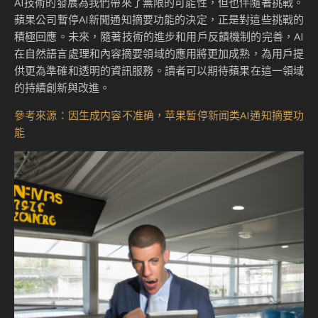
AI技術的發展為我們帶來了無限的可能性，但也伴隨著挑戰。
蘋果公司暫停AI新聞通知摘要功能的決定，正是對這些挑戰的
積極回應。未來，隨著技術的進步和用戶反饋機制的完善，AI
在自然語言處理和內容摘要領域的應用將更加成熟，為用戶提
供更為準確和透明的資訊服務。讀者可以期待蘋果在這一領域
的持續創新與改進。
參考來源：因生成内容不准确，苹果暂停新闻类AI通知摘要功
能