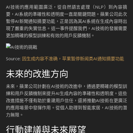
AI技術的應用範圍廣泛，從自然語言處理（NLP）到內容摘
要，AI系統的準確性和透明度一直是關鍵問題。蘋果公司此次
暫停AI新聞通知摘要功能，正是因為其AI系統在生成內容時出
現了嚴重的失實信息。這一事件提醒我們，AI技術的發展需要
更加精確的模型訓練和有效的用戶反饋機制。
Source:
因生成内容不准确，苹果暂停新闻类AI通知摘要功能
未來的改進方向
未來，蘋果公司計劃在AI技術的改進中，通過更精確的模型訓
練和用戶反饋機制來提升AI生成內容的準確性和透明度。這些
改進措施不僅有助於重建用戶信任，還將推動AI技術在更廣泛
的應用場景中發揮作用。從個人助理到智能家居，AI技術的潛
力無限。
行動建議與未來展望