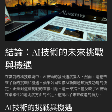
結論：AI技術的未來挑戰
與機遇
在當前的科技環境中，AI技術的發展速度驚人，然而，這也帶
來了新的挑戰和機遇。蘋果公司暫停AI新聞通知摘要功能的決
定，正是對這些挑戰的直接回應。這一舉措不僅反映了AI技術
在準確性和透明度方面的不足，也揭示了未來改進的潛力。
AI技術的挑戰與機遇