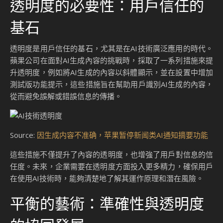
透明度的必要性：用戶信任的
基石
透明度是用戶信任的基石，尤其是在AI技術廣泛應用的時代。
蘋果公司在面對AI生成內容的挑戰時，採取了一系列措施來提
升透明度，例如將AI生成的內容以斜體顯示，並在設置中增加
測試版功能提示，這些措施旨在幫助用戶識別AI生成的內容，
從而避免誤解或錯誤信息的傳播。
Source:
因生成内容不准确，苹果暂停新闻类AI通知摘要功能
這些措施不僅提升了內容的透明度，也增強了用戶對信息的信
任度。未來，企業需要在透明度方面投入更多精力，確保用戶
在使用AI技術時，能夠清楚地了解其運作原理和潛在風險。
平衡的藝術：準確性與透明度