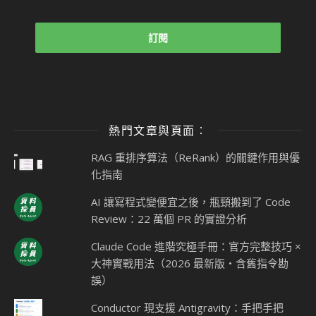
熱門文章與頁面︰
RAG 重排序算法（ReRank）的關鍵作用與優
化指南
AI 讓寫程式變便宜之後，瓶頸搬到了 Code
Review：22 萬個 PR 的實證分析
Claude Code 進階究極手冊：官方完整技巧 ×
大神實戰用法（2026 最新版・含舊指令勘
誤）
Conductor 現支援 Antigravity：手把手把