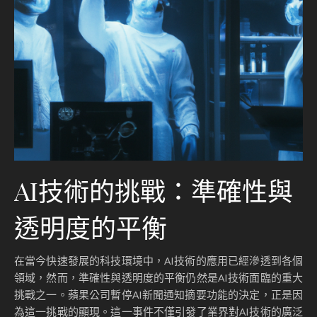
AI技術的挑戰：準確性與
透明度的平衡
在當今快速發展的科技環境中，AI技術的應用已經滲透到各個
領域，然而，準確性與透明度的平衡仍然是AI技術面臨的重大
挑戰之一。蘋果公司暫停AI新聞通知摘要功能的決定，正是因
為這一挑戰的顯現。這一事件不僅引發了業界對AI技術的廣泛