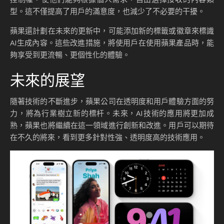
型。這不僅提高了用戶的滿意度，也減少了不必要的干擾。
蘋果還計劃在未來的更新中，可能添加新的標籤或徽章來標識
AI生成內容。這些改進措施，將使用戶在使用蘋果產品時，能
夠享受到更流暢、更個性化的體驗。
未來的展望
隨著技術的不斷進步，蘋果公司在透明度和用戶體驗方面的努
力，將為行業樹立新的標杆。未來，AI技術的應用將更加成
熟，蘋果也將繼續在這一領域進行創新和改進。用戶可以期待
在不久的將來，看到更多針對性強、透明度高的技術應用。