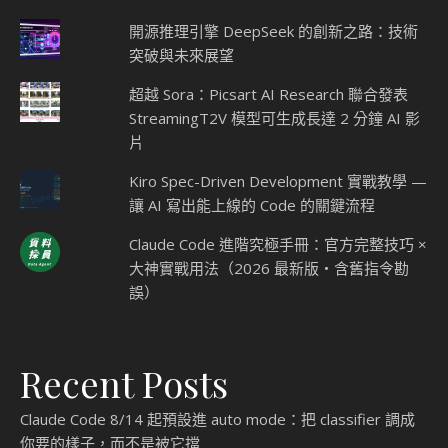
開源推理引擎 DeepSeek 的創新之路：技術
突破與未來展望
超越 Sora：Picsart AI Research 聯合發表
StreamingT2V 模型可生成長達 2 分鐘 AI 影
片
Kiro Spec-Driven Development 實戰教學 —
讓 AI 寫出能上線的 Code 的關鍵流程
Claude Code 進階究極手冊：官方完整技巧 ×
大神實戰用法（2026 最新版・含舊指令勘
誤）
Recent Posts
Claude Code 8/14 起預設進 auto mode：把 classifier 調成
你要的樣子，而不是被它擋