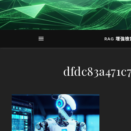
RAG 增強
dfdc83a471c7