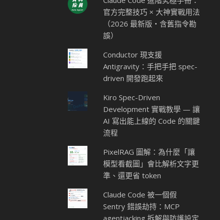
Claude Code 進階究極手冊：
官方完整技巧 × 大神實戰用法
（2026 最新版・含舊指令勘
誤）
Conductor 現支援
Antigravity：手把手把 spec-
driven 開發跑起來
Kiro Spec-Driven
Development 實戰教學 — 讓
AI 寫出能上線的 Code 的關鍵
流程
PixelRAG 圖解：為什麼「讓
模型看截圖」會比解析文字更
準、還更省 token
Claude Code 被一個假
Sentry 錯誤劫持：MCP
agentjacking 拆解與防護設定