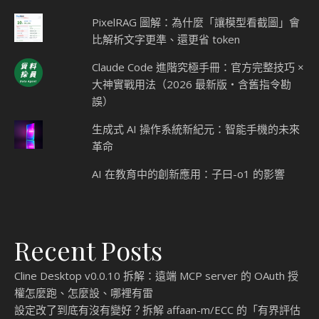
PixelRAG 圖解：為什麼「讓模型看截圖」會
比解析文字更準、還更省 token
Claude Code 進階究極手冊：官方完整技巧 ×
大神實戰用法（2026 最新版・含舊指令勘
誤）
生成式 AI 操作系統新紀元：智能手機的未來
革命
AI 在教育中的創新應用：子曰-o1 的影響
Recent Posts
Cline Desktop v0.0.10 拆解：遠端 MCP server 的 OAuth 授
權怎麼跑、怎麼設、哪裡有雷
設定改了到底有沒有變好？拆解 affaan-m/ECC 的「有界評估