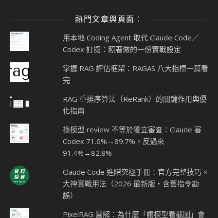
熱門文章與頁面︰
用本地 Coding Agent 取代 Claude Code／
Codex 訂閱：照著做的一份實戰設定
掌握 RAG 評估框架：RAGAS 八大指標一篇看
完
RAG 重排序算法（ReRank）的關鍵作用與優
化指南
換模型 review 不等於獨立審查：Claude 審
Codex 71.6%→89.7%，反過來
91.4%→82.8%
Claude Code 進階究極手冊：官方完整技巧 ×
大神實戰用法（2026 最新版・含舊指令勘
誤）
PixelRAG 圖解：為什麼「讓模型看截圖」會