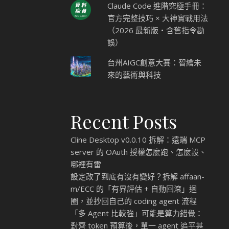
Claude Code 進階究極手冊：
官方完整技巧 × 大神實戰用法
（2026 最新版・含舊指令勘
誤）
台州AIGC創意大賽：智繪未
來的藝術與科技
Recent Posts
Cline Desktop v0.0.10 拆解：遠端 MCP
server 的 OAuth 授權怎麼跑、怎麼設、
哪裡有雷
設定改了到底有沒有變好？拆解 affaan-
m/ECC 的「有界評估 + 自動回滾」迴
圈，並抄回自己的 coding agent 流程
「多 Agent 比較強」可能是算力錯覺：
對齊 token 預算後，單一 agent 追平甚