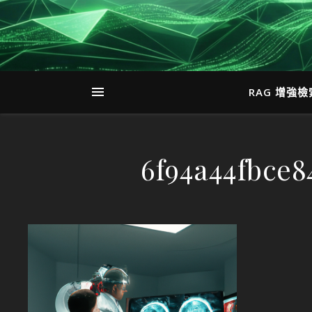
RAG 增強
6f94a44fbce8