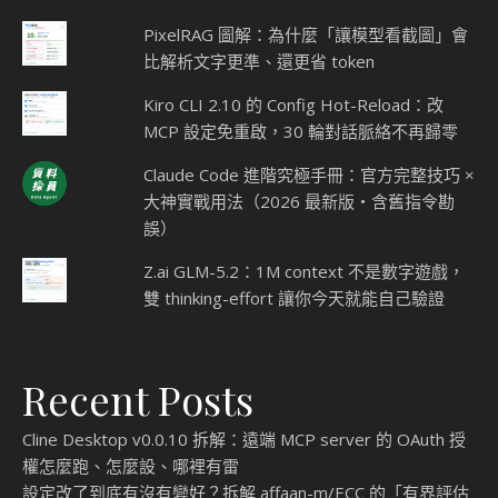
PixelRAG 圖解：為什麼「讓模型看截圖」會
比解析文字更準、還更省 token
Kiro CLI 2.10 的 Config Hot-Reload：改
MCP 設定免重啟，30 輪對話脈絡不再歸零
Claude Code 進階究極手冊：官方完整技巧 ×
大神實戰用法（2026 最新版・含舊指令勘
誤）
Z.ai GLM-5.2：1M context 不是數字遊戲，
雙 thinking-effort 讓你今天就能自己驗證
Recent Posts
Cline Desktop v0.0.10 拆解：遠端 MCP server 的 OAuth 授
權怎麼跑、怎麼設、哪裡有雷
設定改了到底有沒有變好？拆解 affaan-m/ECC 的「有界評估