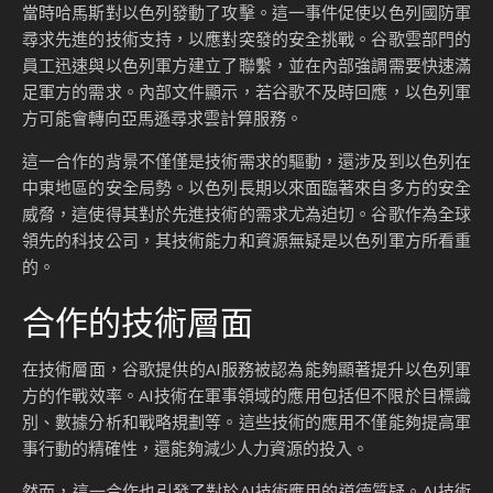
當時哈馬斯對以色列發動了攻擊。這一事件促使以色列國防軍
尋求先進的技術支持，以應對突發的安全挑戰。谷歌雲部門的
員工迅速與以色列軍方建立了聯繫，並在內部強調需要快速滿
足軍方的需求。內部文件顯示，若谷歌不及時回應，以色列軍
方可能會轉向亞馬遜尋求雲計算服務。
這一合作的背景不僅僅是技術需求的驅動，還涉及到以色列在
中東地區的安全局勢。以色列長期以來面臨著來自多方的安全
威脅，這使得其對於先進技術的需求尤為迫切。谷歌作為全球
領先的科技公司，其技術能力和資源無疑是以色列軍方所看重
的。
合作的技術層面
在技術層面，谷歌提供的AI服務被認為能夠顯著提升以色列軍
方的作戰效率。AI技術在軍事領域的應用包括但不限於目標識
別、數據分析和戰略規劃等。這些技術的應用不僅能夠提高軍
事行動的精確性，還能夠減少人力資源的投入。
然而，這一合作也引發了對於AI技術應用的道德質疑。AI技術