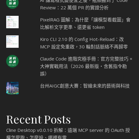
Review：22 萬個 PR 的實證分析
PixelRAG 圖解：為什麼「讓模型看截圖」會
比解析文字更準、還更省 token
Kiro CLI 2.10 的 Config Hot-Reload：改
MCP 設定免重啟，30 輪對話脈絡不再歸零
Claude Code 進階究極手冊：官方完整技巧 ×
大神實戰用法（2026 最新版・含舊指令勘
誤）
台州AIGC創意大賽：智繪未來的藝術與科技
Recent Posts
Cline Desktop v0.0.10 拆解：遠端 MCP server 的 OAuth 授
權怎麼跑、怎麼設、哪裡有雷