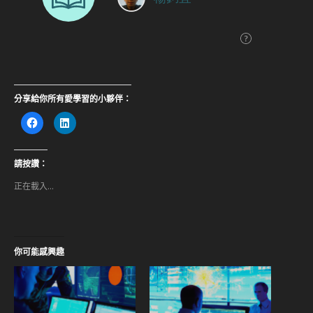
分享給你所有愛學習的小夥伴：
按
分
一
享
下
到
以
LinkedIn(在
分
新
享
視
請按讚：
至
窗
Facebook(在
中
正在載入...
新
開
視
啟)
窗
中
開
啟)
你可能感興趣