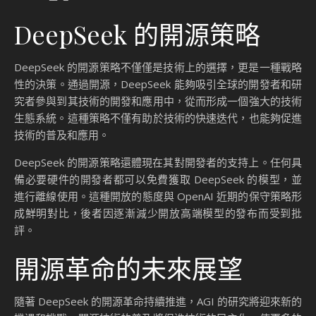
DeepSeek 的開源策略
DeepSeek 的開源策略不僅僅是技術上的選擇，更是一種戰略
性的決策。通過開源，DeepSeek 能夠吸引全球的開發者和研
究者參與到其技術的開發和應用中，從而形成一個強大的技術
生態系統。這種策略不僅有助於技術的快速迭代，也能夠促進
技術的普及和應用。
DeepSeek 的開源策略還體現在其對開發者的支持上。任何具
備必要硬件的開發者都可以免費獲取 DeepSeek 的模型，並
進行離線使用。這種開放的態度與 OpenAI 近期的保守策略形
成鮮明對比，後者因逐漸減少開放高端模型的發布而受到批
評。
開源革命的未來展望
隨著 DeepSeek 的開源革命持續推進，AGI 的研究將迎來新的