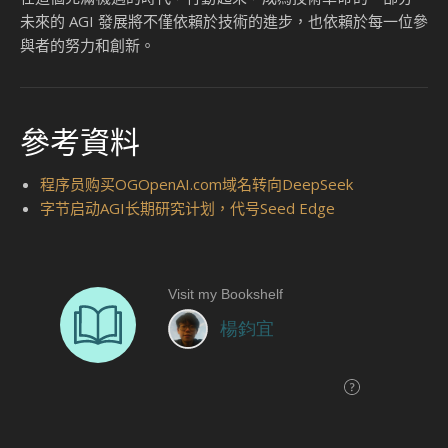
深入理解 AGI 的多樣性
DeepSeek 的開源策略使其在 AI 社群中獲得了廣泛的支持。
其推出的 DeepSeek-R1 模型在某些基準測試中表現優於
OpenAI 的 o1，並且允許開發者免費獲取和離線使用。這種開
放的策略不僅促進了技術的快速迭代，也為開發者提供了更多
的創新空間。這種模式的成功顯示了開源在推動技術進步中的
重要性。
相較之下，Seed Edge 計畫則專注於長期的 AGI 研究，並提
供獨立的算力資源支持。該計畫的五大研究方向涵蓋了推理能
力、感知能力、下一代模型設計、AI 學習範式以及 scaling 方
向的探索。這些研究方向不僅為未來的技術發展提供了新的思
路，也顯示了字節跳動在 AGI 領域的長期承諾。
未來的挑戰與機遇
在這場技術革命中，DeepSeek 和 Seed Edge 計畫將繼續發
揮其重要作用。DeepSeek 需要在開源和商業化之間找到平
衡，而 Seed Edge 則需要在技術創新和倫理考量之間取得共