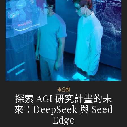
未分類
探索 AGI 研究計畫的未
來：DeepSeek 與 Seed
Edge