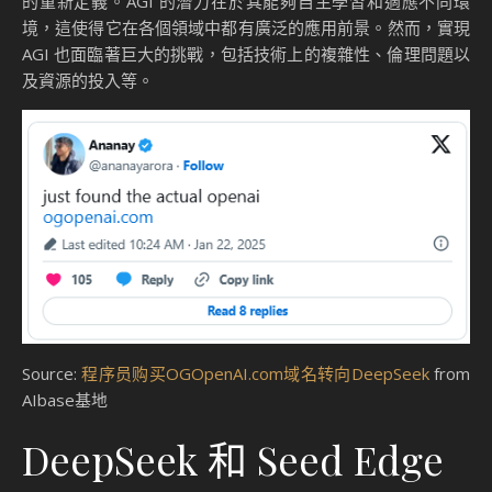
的重新定義。AGI 的潛力在於其能夠自主學習和適應不同環
境，這使得它在各個領域中都有廣泛的應用前景。然而，實現
AGI 也面臨著巨大的挑戰，包括技術上的複雜性、倫理問題以
及資源的投入等。
Source:
程序员购买OGOpenAI.com域名转向DeepSeek
from
AIbase基地
DeepSeek 和 Seed Edge