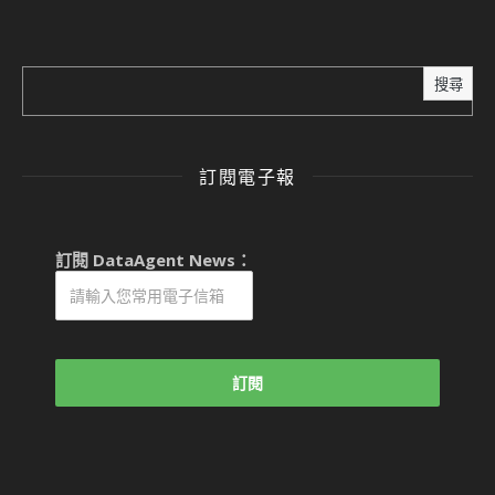
探索 AGI 研究的未來：
Seed Edge 與 DeepSeek 的
創新
2025-01-23
類似文章
通過
Yang Abao
發表迴響