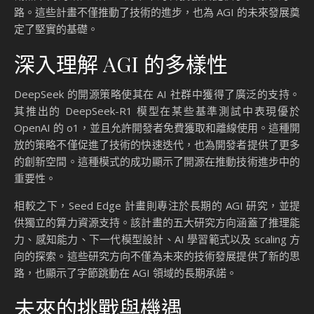
在這場技術革命中，DeepSeek 和 Seed Edge 計畫將繼續發
揮其重要作用，為人類的未來帶來更多的可能性。讀者可以思
考，這些研究將如何影響未來的科技發展，並考慮參與到這場
技術革命中。
參考資料
程序员购买OGOpenAI.com域名转向DeepSeek
字节启动AGI长期研究计划，代号Seed Edge