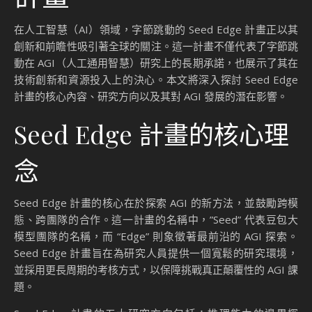
在人工智慧（AI）領域，字節跳動的 Seed Edge 計畫正以其
創新和前瞻性吸引著全球的關注。這一計畫不僅代表了字節跳
動在 AGI（人工通用智慧）研究上的長期承諾，也展示了其在
技術創新和資源投入上的決心。本文將深入探討 Seed Edge
計畫的核心內容、研究方向以及其對 AGI 發展的潛在影響。
Seed Edge 計畫的核心理
念
Seed Edge 計畫的核心在於探索 AGI 的新方法，並鼓勵跨模
態、跨團隊的合作。這一計畫的名稱中，”Seed” 代表豆包大
模型團隊的名稱，而 “Edge” 則象徵著最前沿的 AGI 探索。
Seed Edge 計畫旨在為研究人員提供一個寬鬆的研究環境，
並採用更長周期的考核方式，以保障挑戰真正顛覆性的 AGI 課
題。