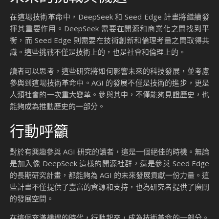
結論
在全球範圍內，人工通用智慧（AGI）的研究正以驚人的速度
推進。DeepSeek 和字節跳動的 Seed Edge 計畫代表了兩種
截然不同的研究路徑，為未來的科技發展提供了多樣化的思
路。這些計畫不僅推動了技術的進步，也為 AGI 的未來發展奠
定了堅實的基礎。