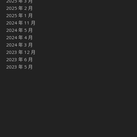
repo、跨頻道實戰教學
RAG 重排序算法（ReRank）的關鍵作用與優
化指南
掌握 RAG 評估框架：RAGAS 八大指標一篇看
完
Recent Posts
設定改了到底有沒有變好？拆解 affaan-m/ECC 的「有界評估
+ 自動回滾」迴圈，並抄回自己的 coding agent 流程
「多 Agent 比較強」可能是算力錯覺：對齊 token 預算後，
單一 agent 追平甚至勝出
換模型 review 不等於獨立審查：Claude 審 Codex
71.6%→89.7%，反過來 91.4%→82.8%
把驗證寫進程式碼：拆解 Anthropic 官方 Dynamic Workflows
cookbook，$3.29 跑完一場多 agent 事實查核