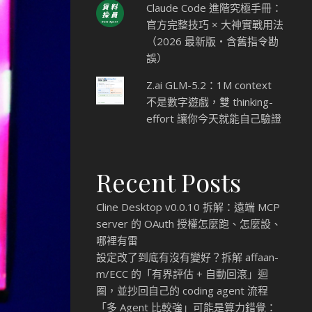
Claude Code 進階究極手冊：
官方完整技巧 × 大神實戰用法
（2026 最新版・含舊指令勘
誤）
Z.ai GLM-5.2：1M context
不是數字遊戲，雙 thinking-
effort 讓你今天就能自己驗證
Recent Posts
Cline Desktop v0.0.10 拆解：遠端 MCP
server 的 OAuth 授權怎麼跑、怎麼設、
哪裡有雷
設定改了到底有沒有變好？拆解 affaan-
m/ECC 的「有界評估 + 自動回滾」迴
圈，並抄回自己的 coding agent 流程
「多 Agent 比較強」可能是算力錯覺：