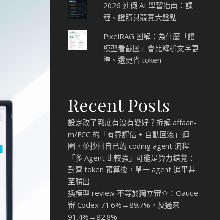
2026 連假 AI 學習指南：課
程、證照與競賽大盤點
PixelRAG 圖解：為什麼「讓
模型看截圖」會比解析文字更
準、還更省 token
Recent Posts
設定改了到底有沒有變好？拆解 affaan-
m/ECC 的「有界評估 + 自動回滾」迴
圈，並抄回自己的 coding agent 流程
「多 Agent 比較強」可能是算力錯覺：
對齊 token 預算後，單一 agent 追平甚
至勝出
換模型 review 不等於獨立審查：Claude
審 Codex 71.6%→89.7%，反過來
91.4%→82.8%