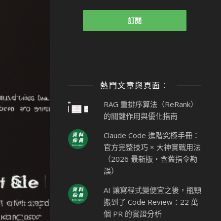
熱門文章與頁面︰
RAG 重排序算法（ReRank）
的關鍵作用與優化指南
Claude Code 進階究極手冊：
官方完整技巧 × 大神實戰用法
（2026 最新版・含舊指令勘
誤）
AI 讓寫程式變便宜之後，瓶頸
搬到了 Code Review：22 萬
個 PR 的實證分析