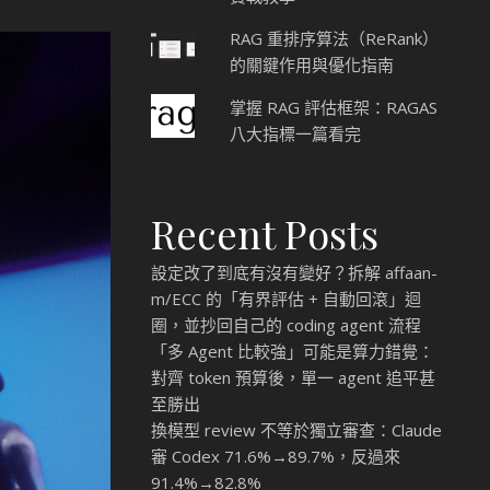
RAG 重排序算法（ReRank）
的關鍵作用與優化指南
掌握 RAG 評估框架：RAGAS
八大指標一篇看完
Recent Posts
設定改了到底有沒有變好？拆解 affaan-
m/ECC 的「有界評估 + 自動回滾」迴
圈，並抄回自己的 coding agent 流程
「多 Agent 比較強」可能是算力錯覺：
對齊 token 預算後，單一 agent 追平甚
至勝出
換模型 review 不等於獨立審查：Claude
審 Codex 71.6%→89.7%，反過來
91.4%→82.8%