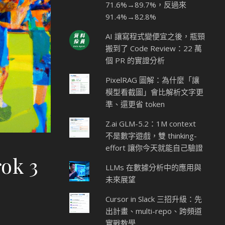
71.6%→89.7%，反過來
91.4%→82.8%
AI 讓寫程式變便宜之後，瓶頸
搬到了 Code Review：22 萬
個 PR 的實證分析
PixelRAG 圖解：為什麼「讓
模型看截圖」會比解析文字更
準、還更省 token
Z.ai GLM-5.2：1M context
不是數字遊戲，雙 thinking-
effort 讓你今天就能自己驗證
k 3
LLMs 在數據分析中的應用與
未來展望
Cursor in Slack 三招升級：先
出計畫、multi-repo、跨頻道
實戰教學