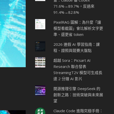
查：Claude 審 Codex
71.6%→89.7%，反過來
91.4%→82.8%
PixelRAG 圖解：為什麼「讓
模型看截圖」會比解析文字更
準、還更省 token
2026 連假 AI 學習指南：課
程、證照與競賽大盤點
超越 Sora：Picsart AI
Research 聯合發表
StreamingT2V 模型可生成長
達 2 分鐘 AI 影片
開源推理引擎 DeepSeek 的
創新之路：技術突破與未來展
望
Claude Code 進階究極手冊：