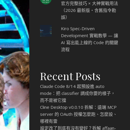
官方完整技巧 × 大神實戰用法
（2026 最新版・含舊指令勘
誤）
Kiro Spec-Driven
Development 實戰教學 — 讓
AI 寫出能上線的 Code 的關鍵
流程
Recent Posts
Claude Code 8/14 起預設進 auto
mode：把 classifier 調成你要的樣子，
而不是被它擋
Cline Desktop v0.0.10 拆解：遠端 MCP
server 的 OAuth 授權怎麼跑、怎麼設、
哪裡有雷
設定改了到底有沒有變好？拆解 affaan-