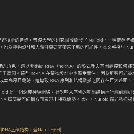
技術的進步，普渡大學的研究團隊開發了 NuFold，一種能夠準確預
也為藥物設計和人類健康研究帶來了新的可能性。本文將探討 NuFo
的角色，還以非編碼 RNA（ncRNA）的形式參與基因調控和修
序列超過三千萬個。這些 ncRNA 在藥物設計中也備受關注，因為新藥可
結構成本高昂且耗時，這導致 RNA 序列和結構數據之間存在巨大差距。
NuFold 是一個深度神經網絡，針對輸入序列的輸出結構進行端到端
A 局部幾何結構方面表現出特殊優勢。此外，NuFold 還能夠通
NA三级结构，登Nature子刊