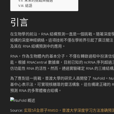
未來的挑戰與機遇
結語
引言
在生物學的前沿，RNA 結構預測一直是一個挑戰。隨著深度學習
結構的深度神經網絡。這項技術不僅在學術界引起了廣泛關注，
及其在 RNA 結構預測中的應用。
RNA，作為生物體內的基本分子，不僅在轉錄過程中扮演信使
能。根據 RNACentral 數據庫，目前已知的 ncRNA 
仿功能性 RNA 的活性。然而，通過實驗確定 RNA 的三維
為了應對這一挑戰，普渡大學的研究人員開發了 NuFold。
基中心表示法，可實現核糖環的靈活構象，這在構建正確的 RN
預測 RNA 的多聚體複合結構。
Source:
实现5Å全原子RMSD，普渡大学深度学习方法准确预测R