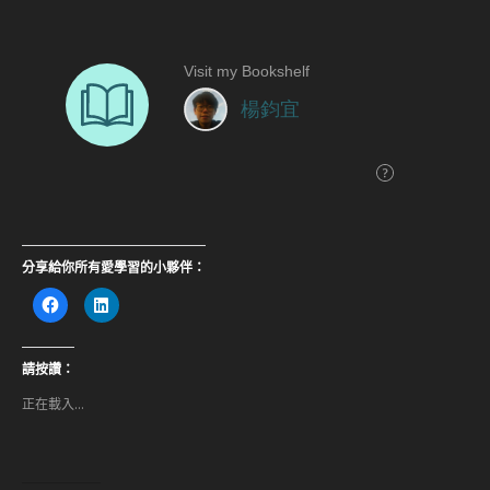
分享給你所有愛學習的小夥伴：
按
分
一
享
下
到
以
LinkedIn(在
分
新
享
視
請按讚：
至
窗
Facebook(在
中
正在載入...
新
開
視
啟)
窗
中
開
啟)