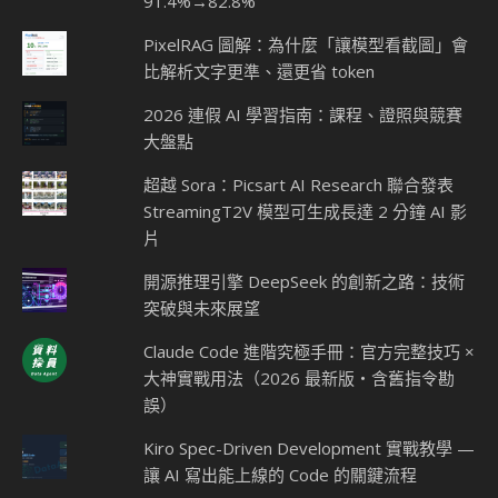
91.4%→82.8%
PixelRAG 圖解：為什麼「讓模型看截圖」會
比解析文字更準、還更省 token
2026 連假 AI 學習指南：課程、證照與競賽
大盤點
超越 Sora：Picsart AI Research 聯合發表
StreamingT2V 模型可生成長達 2 分鐘 AI 影
片
開源推理引擎 DeepSeek 的創新之路：技術
突破與未來展望
Claude Code 進階究極手冊：官方完整技巧 ×
大神實戰用法（2026 最新版・含舊指令勘
誤）
Kiro Spec-Driven Development 實戰教學 —
讓 AI 寫出能上線的 Code 的關鍵流程