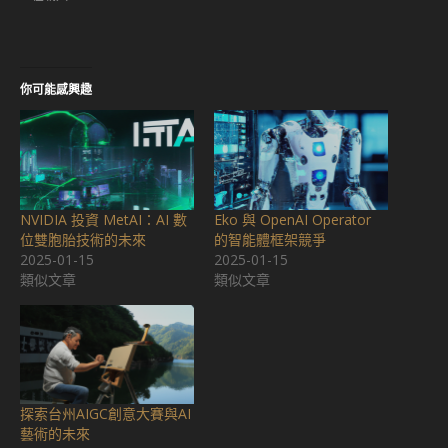
視
啟)
窗
中
開
啟)
你可能感興趣
NVIDIA 投資 MetAI：AI 數
Eko 與 OpenAI Operator
位雙胞胎技術的未來
的智能體框架競爭
2025-01-15
2025-01-15
類似文章
類似文章
探索台州AIGC創意大賽與AI
藝術的未來