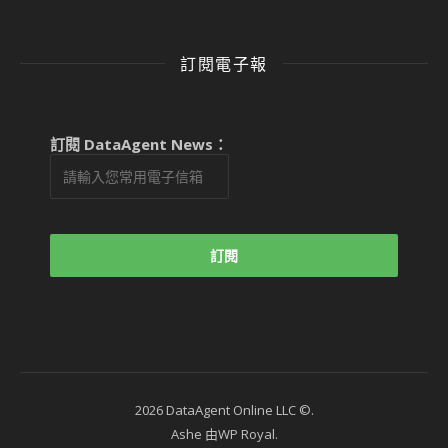
訂閱電子報
訂閱 DataAgent News：
2026 DataAgent Online LLC ©.
Ashe 由
WP Royal
.