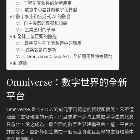
工程仿真軟件的創新應用
數據中心設計的數字化轉型
數字孪生和生成式 AI 的融合
自主機器的模擬和訓練
工業應用的革命
全球工業巨頭的擁抱
數字孪生在工業製造中的應用
建築設計的創新
Omniverse Cloud API：全新應用與快速落地
結論
Omniverse：數字世界的全新
平台
Omniverse 是 NVIDIA 對於元宇宙概念的實踐和擴展。它不僅
涵蓋了虛擬現實的元素，而且更進一步將工業數字孪生的概念
具象化，使之成為一個全面的數字世界建構平台。這一平台允
許開發者、設計師和企業在一個高度真實且互聯的虛擬環境中
協作和創新。