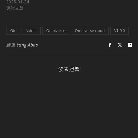
2025-01-24
類似文章
Gtc
Nvidia
Omniverse
Omniverse cloud
V1.0.0
通過
Yang Abao
發表迴響