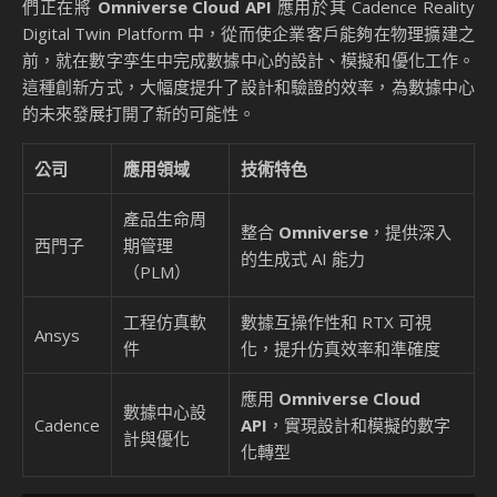
們正在將
Omniverse Cloud API
應用於其 Cadence Reality
Digital Twin Platform 中，從而使企業客戶能夠在物理擴建之
前，就在數字孪生中完成數據中心的設計、模擬和優化工作。
這種創新方式，大幅度提升了設計和驗證的效率，為數據中心
的未來發展打開了新的可能性。
公司
應用領域
技術特色
產品生命周
整合
Omniverse
，提供深入
西門子
期管理
的生成式 AI 能力
（PLM）
工程仿真軟
數據互操作性和 RTX 可視
Ansys
件
化，提升仿真效率和準確度
應用
Omniverse Cloud
數據中心設
Cadence
API
，實現設計和模擬的數字
計與優化
化轉型