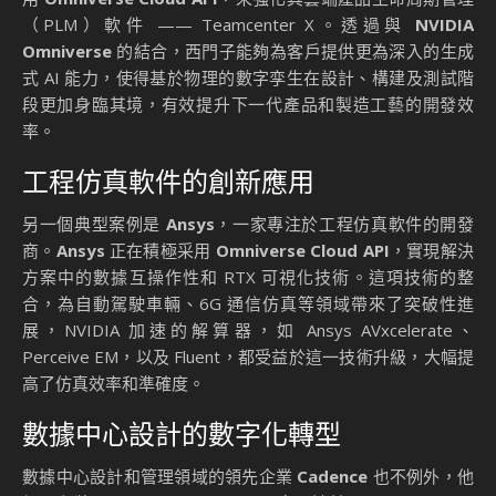
（PLM）軟件 —— Teamcenter X。透過與
NVIDIA
Omniverse
的結合，西門子能夠為客戶提供更為深入的生成
式 AI 能力，使得基於物理的數字孪生在設計、構建及測試階
段更加身臨其境，有效提升下一代產品和製造工藝的開發效
率。
工程仿真軟件的創新應用
另一個典型案例是
Ansys
，一家專注於工程仿真軟件的開發
商。
Ansys
正在積極采用
Omniverse Cloud API
，實現解決
方案中的數據互操作性和 RTX 可視化技術。這項技術的整
合，為自動駕駛車輛、6G 通信仿真等領域帶來了突破性進
展，NVIDIA 加速的解算器，如 Ansys AVxcelerate、
Perceive EM，以及 Fluent，都受益於這一技術升級，大幅提
高了仿真效率和準確度。
數據中心設計的數字化轉型
數據中心設計和管理領域的領先企業
Cadence
也不例外，他