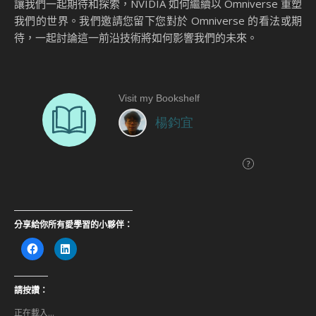
讓我們一起期待和探索，NVIDIA 如何繼續以 Omniverse 重塑
我們的世界。我們邀請您留下您對於 Omniverse 的看法或期
待，一起討論這一前沿技術將如何影響我們的未來。
分享給你所有愛學習的小夥伴：
按
分
一
享
下
到
以
LinkedIn(在
分
新
享
視
請按讚：
至
窗
Facebook(在
中
正在載入...
新
開