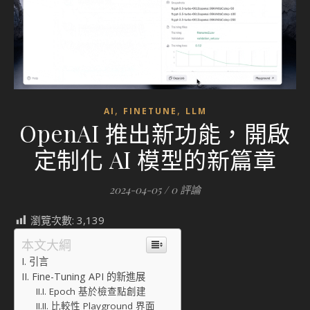
,
,
AI
FINETUNE
LLM
OpenAI 推出新功能，開啟
定制化 AI 模型的新篇章
2024-04-05
/
0 評論
瀏覽次數:
3,139
本文大綱
引言
Fine-Tuning API 的新進展
Epoch 基於檢查點創建
比較性 Playground 界面