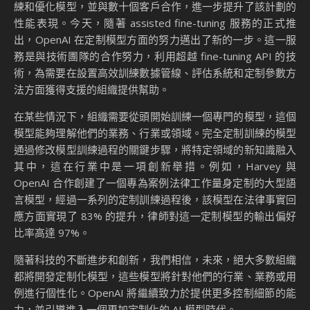
練和優化模型，並與數十個客戶合作，進一步提升了該計劃的
性能表現。今天，隨著 assisted fine-tuning 服務的正式推
出，OpenAI 在定制模型方面的努力邁出了新的一步。這一服
務是與技術團隊的合作努力，利用超越 fine-tuning API 的技
術，為需要在設置高效訓練數據管線、評估系統和定制參數方
法方面獲得支援的組織提供幫助。
在某些情況下，組織需要從頭開始訓練一個專門的模型，這個
模型能夠理解他們的業務、行業或領域。完全定制訓練的模型
通過修改模型訓練過程的關鍵步驟，將特定領域的新知識融入
其中，這在行業中是一項創新舉措。例如，Harvey 與
OpenAI 合作創建了一個專為案例法律工作量身定制的大型語
言模型，經過一系列的定制訓練過程後，該模型在法律事實回
應方面實現了 83% 的提升，律師對這一定制模型的輸出偏好
比率高達 97%。
隨著科技的不斷進步和創新，我們相信，未來，絕大多數組織
都將開發定制化模型，這些模型將針對他們的行業、業務或用
例進行個性化。OpenAI 將繼續致力於提供更多控制細節的能
力，並引導進入一個更加定制化的 AI 模型時代。