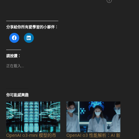
分享給你所有愛學習的小夥伴：
按
分
一
享
下
到
以
LinkedIn(在
分
新
享
視
請按讚：
至
窗
Facebook(在
中
正在載入...
新
開
視
啟)
窗
中
開
啟)
你可能感興趣
OpenAI o3-mini 模型的市
OpenAI o3 性能解析：AI 新