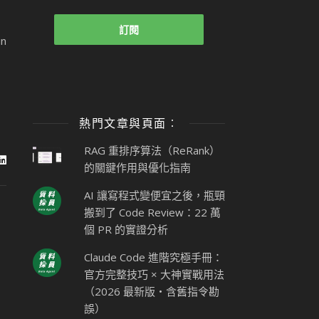
n
熱門文章與頁面︰
RAG 重排序算法（ReRank）
的關鍵作用與優化指南
AI 讓寫程式變便宜之後，瓶頸
搬到了 Code Review：22 萬
個 PR 的實證分析
Claude Code 進階究極手冊：
官方完整技巧 × 大神實戰用法
（2026 最新版・含舊指令勘
誤）