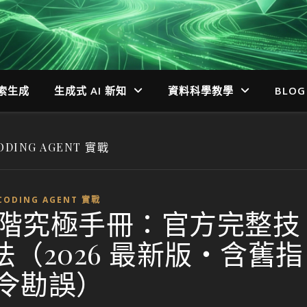
檢索生成
生成式 AI 新知
資料科學教學
BLOG
ODING AGENT 實戰
CODING AGENT 實戰
de 進階究極手冊：官方完整技
法（2026 最新版・含舊指
令勘誤）